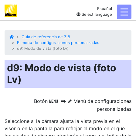
Español
toggl
Select language
Guia de referencia de Z 8
El menú de configuraciones personalizadas
d9: Modo de vista (foto Lv)
d9: Modo de vista (foto
Lv)
Botón
Menú de configuraciones
G
U
A
personalizadas
Seleccione si la cámara ajusta la vista previa en el
visor o en la pantalla para reflejar el modo en el que
los ajustes de disparo afectarán al tono y al brillo de la