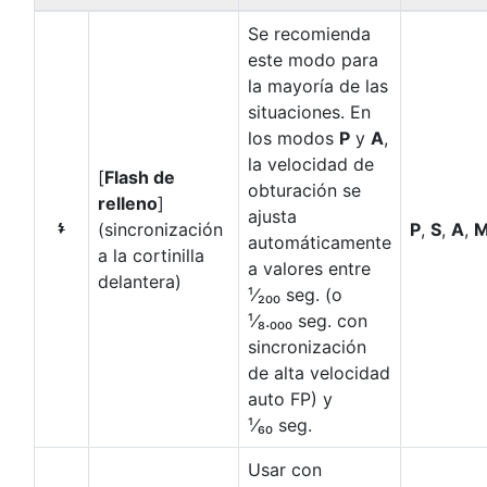
Se recomienda
este modo para
la mayoría de las
situaciones. En
los modos
P
y
A
,
la velocidad de
[
Flash de
obturación se
relleno
]
ajusta
(sincronización
P
,
S
,
A
,
I
automáticamente
a la cortinilla
a valores entre
delantera)
¹⁄₂₀₀ seg. (o
¹⁄₈.₀₀₀ seg. con
sincronización
de alta velocidad
auto FP) y
¹⁄₆₀ seg.
Usar con