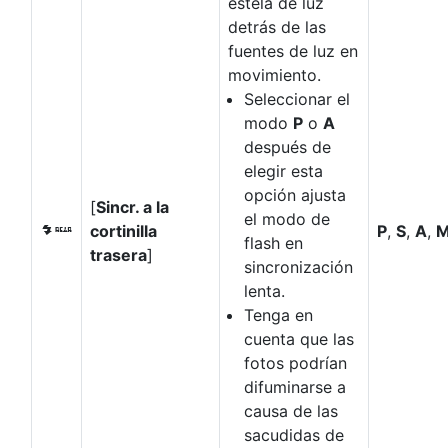
estela de luz
detrás de las
fuentes de luz en
movimiento.
Seleccionar el
modo
P
o
A
después de
elegir esta
opción ajusta
[
Sincr. a la
el modo de
cortinilla
P
,
S
,
A
,
M
flash en
trasera
]
sincronización
lenta.
Tenga en
cuenta que las
fotos podrían
difuminarse a
causa de las
sacudidas de