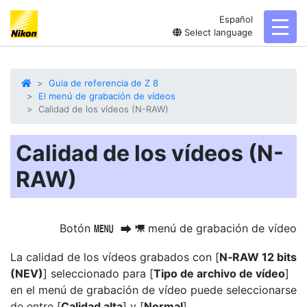
Español
toggl
Select language
Guia de referencia de Z 8
El menú de grabación de vídeos
Calidad de los vídeos (N-RAW)
Calidad de los vídeos (N-
RAW)
Botón
menú de grabación de vídeo
G
U
1
La calidad de los vídeos grabados con [
N‑RAW 12 bits
(NEV)
] seleccionado para [
Tipo de archivo de vídeo
]
en el menú de grabación de vídeo puede seleccionarse
de entre [
Calidad alta
] y [
Normal
].