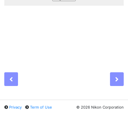
Previous
Ne
Privacy
Term of Use
©
2026 Nikon Corporation