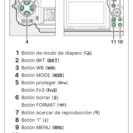
Botón de modo de disparo (
)
c
Botón BKT (
)
D
Botón WB (
)
U
Botón MODE (
)
I
Botón proteger (
)
g
Botón Fn3 (
)
l
Botón borrar (
)
O
Botón FORMAT (
)
Q
Botón acercar de reproducción (
)
X
Botón “i” (
)
i
Botón MENU (
)
G