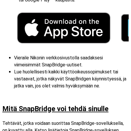
Vieraile Nikonin verkkosivustolla saadaksesi
viimeisimmät SnapBridge-uutiset.
Lue huolellisesti kaikki käyttöoikeussopimukset tai
vastaavat, jotka näkyvät SnapBridgen käynnistyessä, ja
jatka vain, jos olet valmis hyväksymään ne.
Mitä SnapBridge voi tehdä sinulle
Tehtävät, jotka voidaan suorittaa SnapBridge-sovelluksella,
on kuvattu alla. Katso lisätietoja SnapBridge-sovelluksen