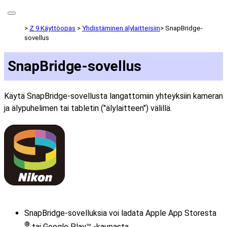
Z 9 Käyttöopas
Yhdistäminen älylaitteisiin
SnapBridge-
sovellus
SnapBridge-sovellus
Käytä SnapBridge-sovellusta langattomiin yhteyksiin kameran
ja älypuhelimen tai tabletin ("älylaitteen") välillä.
SnapBridge-sovelluksia voi ladata Apple App Storesta
®
tai Google Play™ -kaupasta.