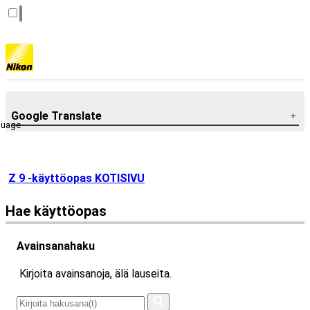
Google Translate
guage
Z 9 -käyttöopas KOTISIVU
Hae käyttöopas
Avainsanahaku
Kirjoita avainsanoja, älä lauseita.