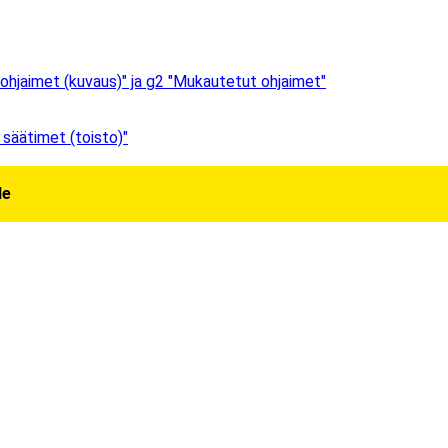
ohjaimet (kuvaus)" ja g2 "Mukautetut ohjaimet"
säätimet (toisto)"
le