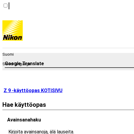
Suomi
Google Translate
Select language
Z 9 -käyttöopas KOTISIVU
Hae käyttöopas
Avainsanahaku
Kirjoita avainsanoja, älä lauseita.