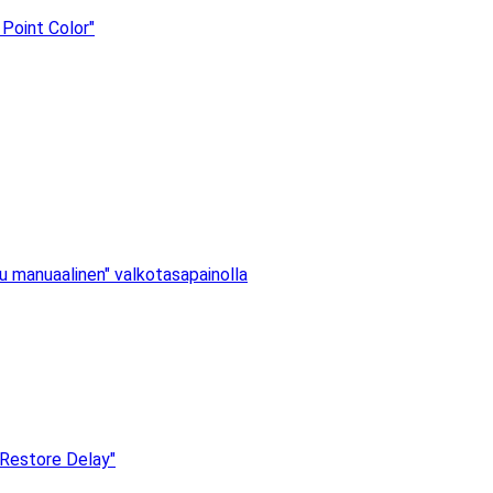
 Point Color"
tu manuaalinen" valkotasapainolla
 Restore Delay"