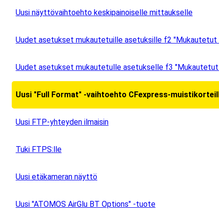
Uusi näyttövaihtoehto keskipainoiselle mittaukselle
Uudet asetukset mukautetuille asetuksille f2 "Mukautetut 
Uudet asetukset mukautetulle asetukselle f3 "Mukautetut 
Uusi "Full Format" -vaihtoehto CFexpress-muistikorteil
Uusi FTP-yhteyden ilmaisin
Tuki FTPS:lle
Uusi etäkameran näyttö
Uusi "ATOMOS AirGlu BT Options" -tuote