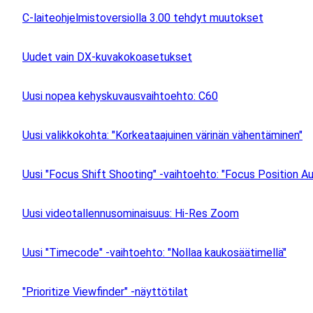
C-laiteohjelmistoversiolla 3.00 tehdyt muutokset
Uudet vain DX-kuvakokoasetukset
Uusi nopea kehyskuvausvaihtoehto: C60
Uusi valikkokohta: "Korkeataajuinen värinän vähentäminen"
Uusi "Focus Shift Shooting" -vaihtoehto: "Focus Position A
Uusi videotallennusominaisuus: Hi-Res Zoom
Uusi "Timecode" -vaihtoehto: "Nollaa kaukosäätimellä"
"Prioritize Viewfinder" -näyttötilat