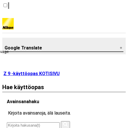
Google Translate
guage
Z 9 -käyttöopas KOTISIVU
Hae käyttöopas
Avainsanahaku
Kirjoita avainsanoja, älä lauseita.