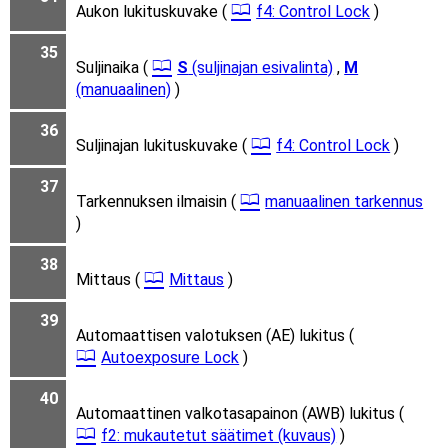
Aukon lukituskuvake (
f4: Control Lock
)
35
Suljinaika (
S
(suljinajan esivalinta)
,
M
(manuaalinen)
)
36
Suljinajan lukituskuvake (
f4: Control Lock
)
37
Tarkennuksen ilmaisin (
manuaalinen tarkennus
)
38
Mittaus (
Mittaus
)
39
Automaattisen valotuksen (AE) lukitus (
Autoexposure Lock
)
40
Automaattinen valkotasapainon (AWB) lukitus (
f2: mukautetut säätimet (kuvaus)
)