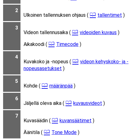
2
Ulkoinen tallennuksen ohjaus (
tallentimet
)
3
Videon tallennusaika (
videoiden kuvaus
)
Aikakoodi (
Timecode
)
4
Kuvakoko ja -nopeus (
videon kehyskoko- ja -
nopeusasetukset
)
5
Kohde (
määränpää
)
6
Jäljellä oleva aika (
kuvausvideot
)
7
Kuvasäädin (
kuvansäätimet
)
Äänitila (
Tone Mode
)