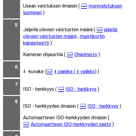
Usean valotuksen ilmaisin (
monivalotuksen
luominen
)
5
Jäljellä olevien valotusten määrä (
jäljellä
olevien valotusten määrä
,
muistikortin
kapasiteetti
)
Kameran ohjaustila (
Ohjelmisto
)
6
-kuvake (
painike (
valikko)
)
i
i
i
7
ISO - herkkyys (
ISO - herkkyys
)
8
ISO - herkkyyden ilmaisin (
ISO - herkkyys
)
Automaattinen ISO-herkkyyden ilmaisin (
Automaattinen ISO-herkkyyden säätö
)