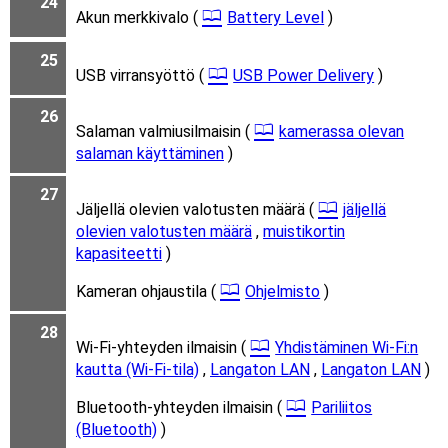
24
Akun merkkivalo (
Battery Level
)
25
USB virransyöttö (
USB Power Delivery
)
26
Salaman valmiusilmaisin (
kamerassa olevan
salaman käyttäminen
)
27
Jäljellä olevien valotusten määrä (
jäljellä
olevien valotusten määrä
,
muistikortin
kapasiteetti
)
Kameran ohjaustila (
Ohjelmisto
)
28
Wi-Fi-yhteyden ilmaisin (
Yhdistäminen Wi-Fi:n
kautta (Wi-Fi-tila)
,
Langaton LAN
,
Langaton LAN
)
Bluetooth-yhteyden ilmaisin (
Pariliitos
(Bluetooth)
)