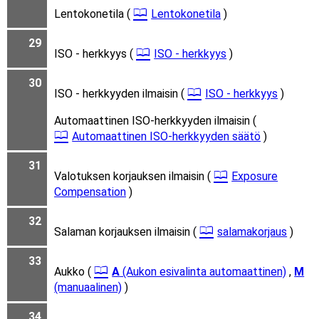
Lentokonetila (
Lentokonetila
)
29
ISO - herkkyys (
ISO - herkkyys
)
30
ISO - herkkyyden ilmaisin (
ISO - herkkyys
)
Automaattinen ISO-herkkyyden ilmaisin (
Automaattinen ISO-herkkyyden säätö
)
31
Valotuksen korjauksen ilmaisin (
Exposure
Compensation
)
32
Salaman korjauksen ilmaisin (
salamakorjaus
)
33
Aukko (
A
(Aukon esivalinta automaattinen)
,
M
(manuaalinen)
)
34