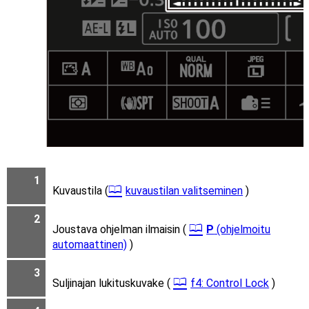
1
Kuvaustila (
kuvaustilan valitseminen
)
2
Joustava ohjelman ilmaisin (
P
(ohjelmoitu
automaattinen)
)
3
Suljinajan lukituskuvake (
f4: Control Lock
)