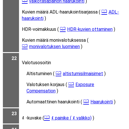
valkotasapainon haarukointi
)
Kuvien määrä ADL-haarukointisarjassa (
ADL-
haarukointi
)
HDR-voimakkuus (
HDR-kuvien ottaminen
)
Kuvien määrä monivalotuksessa (
monivalotuksen luominen
)
22
Valotusosoitin
Altistuminen (
altistumisilmaisimet
)
Valotuksen korjaus (
Exposure
Compensation
)
Automaattinen haarukointi (
Haarukointi
)
23
-kuvake (
painike (
valikko)
)
i
i
i