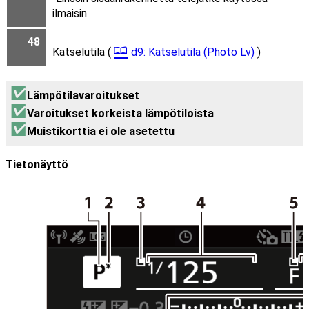
ilmaisin
48
Katselutila (
d9: Katselutila (Photo Lv)
)
Lämpötilavaroitukset
Varoitukset korkeista lämpötiloista
Muistikorttia ei ole asetettu
Tietonäyttö