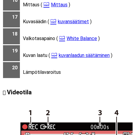
16
Mittaus (
Mittaus
)
17
Kuvasäädin (
kuvansäätimet
)
18
Valkotasapaino (
White Balance
)
19
Kuvan laatu (
kuvanlaadun säätäminen
)
20
Lämpötilavaroitus
Videotila