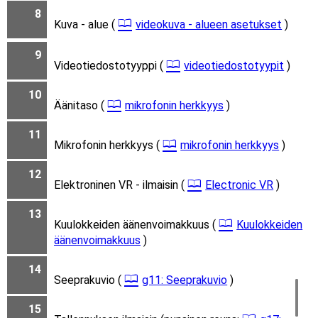
8
Kuva - alue (
videokuva - alueen asetukset
)
9
Videotiedostotyyppi (
videotiedostotyypit
)
10
Äänitaso (
mikrofonin herkkyys
)
11
Mikrofonin herkkyys (
mikrofonin herkkyys
)
12
Elektroninen VR - ilmaisin (
Electronic VR
)
13
Kuulokkeiden äänenvoimakkuus (
Kuulokkeiden
äänenvoimakkuus
)
14
Seeprakuvio (
g11: Seeprakuvio
)
15