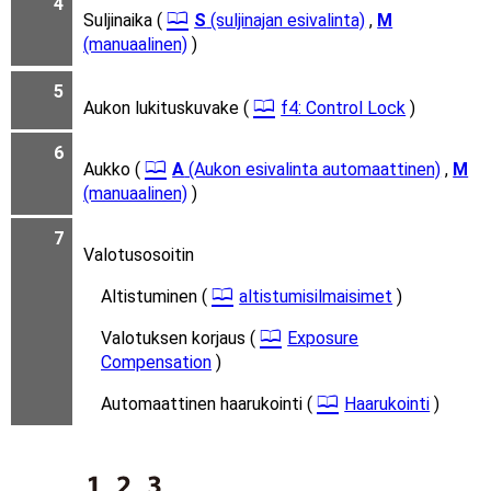
4
Suljinaika (
S
(suljinajan esivalinta)
,
M
(manuaalinen)
)
5
Aukon lukituskuvake (
f4: Control Lock
)
6
Aukko (
A
(Aukon esivalinta automaattinen)
,
M
(manuaalinen)
)
7
Valotusosoitin
Altistuminen (
altistumisilmaisimet
)
Valotuksen korjaus (
Exposure
Compensation
)
Automaattinen haarukointi (
Haarukointi
)