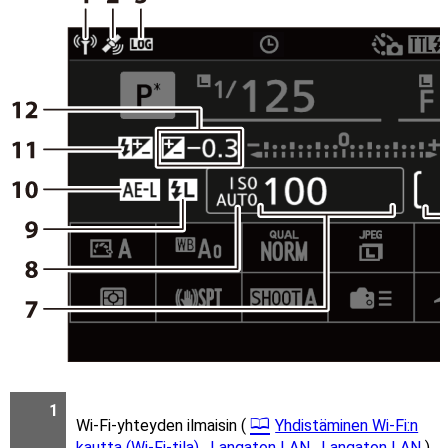
1
Wi-Fi-yhteyden ilmaisin (
Yhdistäminen Wi-Fi:n
kautta (Wi-Fi-tila)
,
Langaton LAN
,
Langaton LAN
)