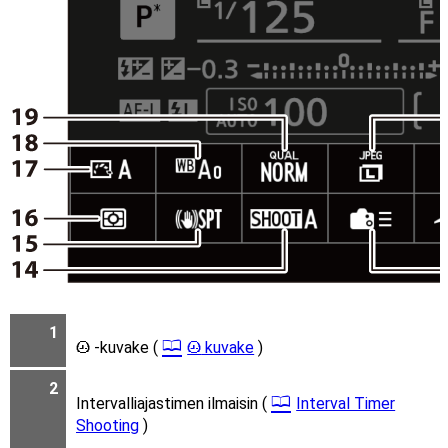
1
-kuvake (
kuvake
)
t
t
2
Intervalliajastimen ilmaisin (
Interval Timer
Shooting
)