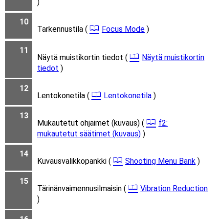
)
10
Tarkennustila (
Focus Mode
)
11
Näytä muistikortin tiedot (
Näytä muistikortin
tiedot
)
12
Lentokonetila (
Lentokonetila
)
13
Mukautetut ohjaimet (kuvaus) (
f2:
mukautetut säätimet (kuvaus)
)
14
Kuvausvalikkopankki (
Shooting Menu Bank
)
15
Tärinänvaimennusilmaisin (
Vibration Reduction
)