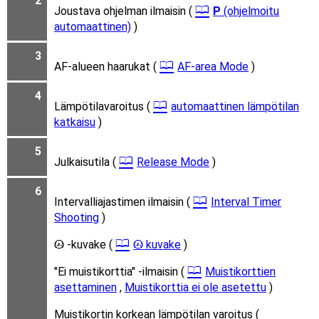
2
Joustava ohjelman ilmaisin (
P
(ohjelmoitu
automaattinen)
)
3
AF-alueen haarukat (
AF-area Mode
)
4
Lämpötilavaroitus (
automaattinen lämpötilan
katkaisu
)
5
Julkaisutila (
Release Mode
)
6
Intervalliajastimen ilmaisin (
Interval Timer
Shooting
)
-kuvake (
kuvake
)
t
t
"Ei muistikorttia" -ilmaisin (
Muistikorttien
asettaminen
,
Muistikorttia ei ole asetettu
)
Muistikortin korkean lämpötilan varoitus (