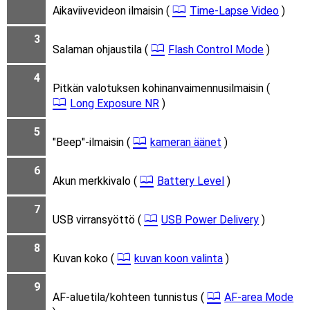
Aikaviivevideon ilmaisin (
Time-Lapse Video
)
3
Salaman ohjaustila (
Flash Control Mode
)
4
Pitkän valotuksen kohinanvaimennusilmaisin (
Long Exposure NR
)
5
"Beep"-ilmaisin (
kameran äänet
)
6
Akun merkkivalo (
Battery Level
)
7
USB virransyöttö (
USB Power Delivery
)
8
Kuvan koko (
kuvan koon valinta
)
9
AF-aluetila/kohteen tunnistus (
AF-area Mode