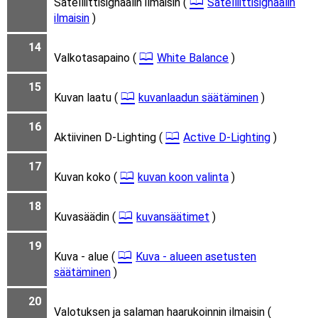
Satelliittisignaalin ilmaisin (
Satelliittisignaalin
ilmaisin
)
14
Valkotasapaino (
White Balance
)
15
Kuvan laatu (
kuvanlaadun säätäminen
)
16
Aktiivinen D-Lighting (
Active D-Lighting
)
17
Kuvan koko (
kuvan koon valinta
)
18
Kuvasäädin (
kuvansäätimet
)
19
Kuva - alue (
Kuva - alueen asetusten
säätäminen
)
20
Valotuksen ja salaman haarukoinnin ilmaisin (