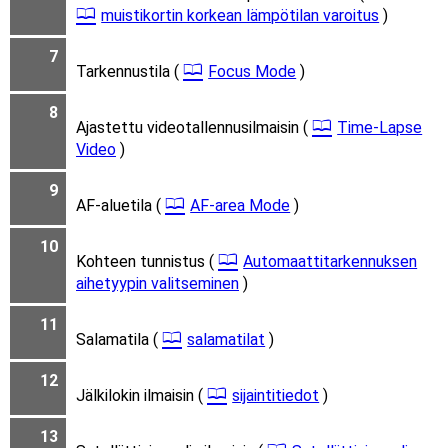
muistikortin korkean lämpötilan varoitus
)
7
Tarkennustila (
Focus Mode
)
8
Ajastettu videotallennusilmaisin (
Time-Lapse
Video
)
9
AF-aluetila (
AF-area Mode
)
10
Kohteen tunnistus (
Automaattitarkennuksen
aihetyypin valitseminen
)
11
Salamatila (
salamatilat
)
12
Jälkilokin ilmaisin (
sijaintitiedot
)
13