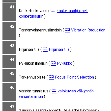
41
Kosketuskuvaus (
kosketusohjaimet
,
kosketussuljin
)
42
Tärinänvaimennusilmaisin (
Vibration Reduction
)
43
Hiljainen tila (
Hiljainen tila
)
44
FV-lukon ilmaisin (
FV-lukko
)
45
Tarkennuspiste (
Focus Point Selection
)
46
Värinän tunnistus (
valokuvien välkynnän
vähentäminen
)
47
"Linssin sisäänrakennettu telejatke käytössä" -