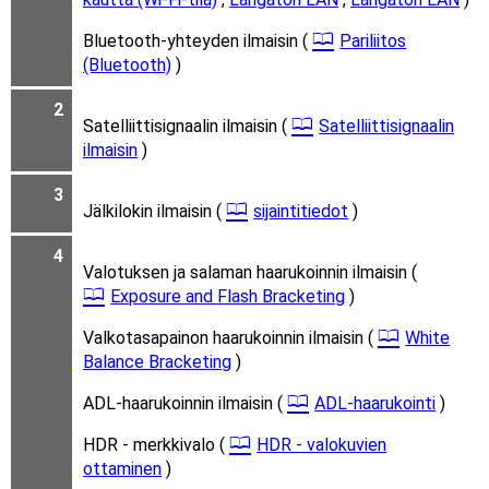
Bluetooth-yhteyden ilmaisin (
Pariliitos
(Bluetooth)
)
2
Satelliittisignaalin ilmaisin (
Satelliittisignaalin
ilmaisin
)
3
Jälkilokin ilmaisin (
sijaintitiedot
)
4
Valotuksen ja salaman haarukoinnin ilmaisin (
Exposure and Flash Bracketing
)
Valkotasapainon haarukoinnin ilmaisin (
White
Balance Bracketing
)
ADL-haarukoinnin ilmaisin (
ADL-haarukointi
)
HDR - merkkivalo (
HDR - valokuvien
ottaminen
)