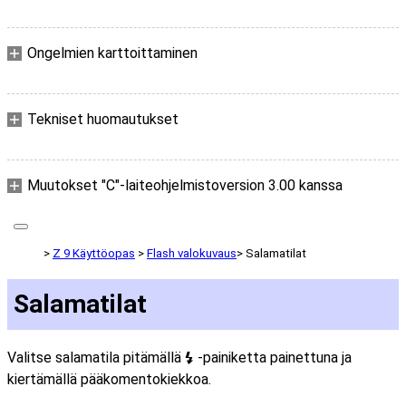
Ongelmien karttoittaminen
Tekniset huomautukset
Muutokset "C"-laiteohjelmistoversion 3.00 kanssa
Z 9 Käyttöopas
Flash valokuvaus
Salamatilat
Salamatilat
Valitse salamatila pitämällä
-painiketta painettuna ja
c
kiertämällä pääkomentokiekkoa.