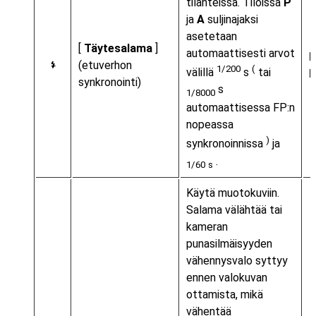
tilanteissa. Tiloissa
P
ja
A
suljinajaksi
asetetaan
[
Täytesalama
]
automaattisesti arvot
(etuverhon
I
1/200
(
välillä
s
tai
synkronointi)
s
1/8000
automaattisessa FP:n
nopeassa
)
synkronoinnissa
ja
.
1/60
s
Käytä muotokuviin.
Salama välähtää tai
kameran
punasilmäisyyden
vähennysvalo syttyy
ennen valokuvan
ottamista, mikä
vähentää