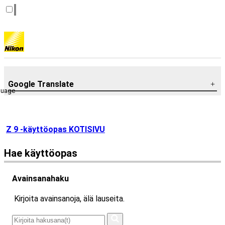
Google Translate
guage
Z 9 -käyttöopas KOTISIVU
Hae käyttöopas
Avainsanahaku
Kirjoita avainsanoja, älä lauseita.