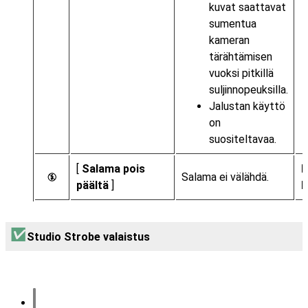
kuvat saattavat
sumentua
kameran
tärähtämisen
vuoksi pitkillä
suljinnopeuksilla.
Jalustan käyttö
on
suositeltavaa.
[
Salama pois
Salama ei välähdä.
s
päältä
]
Studio Strobe valaistus