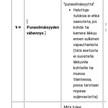
"punasilmäisyyttä".
Haluttuja
tuloksia ei ehkä
[
saavuteta, jos
Punasilmäisyyden
kohde tai
J
vähennys
]
kamera liikkuu
ennen sulkimen
vapauttamista
(tätä asetusta
ei suositella
liikkuville
kohteille tai
muissa
tilanteissa,
joissa tarvitaan
nopeaa
suljinvastetta).
Mitä tulee