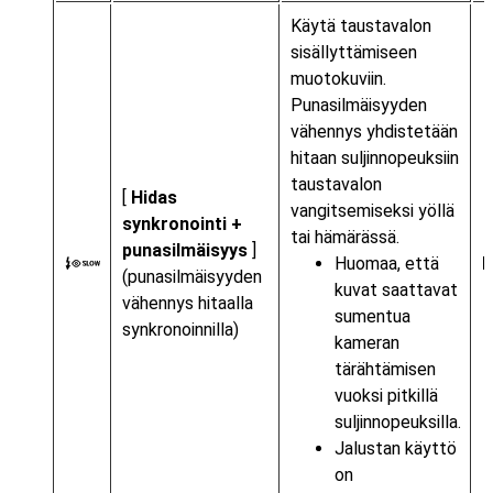
Käytä taustavalon
sisällyttämiseen
muotokuviin.
Punasilmäisyyden
vähennys yhdistetään
hitaan suljinnopeuksiin
taustavalon
[
Hidas
vangitsemiseksi yöllä
synkronointi +
tai hämärässä.
punasilmäisyys
]
Huomaa, että
K
(punasilmäisyyden
kuvat saattavat
vähennys hitaalla
sumentua
synkronoinnilla)
kameran
tärähtämisen
vuoksi pitkillä
suljinnopeuksilla.
Jalustan käyttö
on