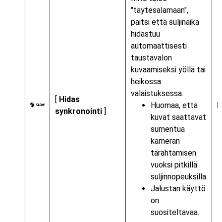
"täytesalamaan",
paitsi että suljinaika
hidastuu
automaattisesti
taustavalon
kuvaamiseksi yöllä tai
heikossa
valaistuksessa.
[
Hidas
Huomaa, että
L
synkronointi
]
kuvat saattavat
sumentua
kameran
tärähtämisen
vuoksi pitkillä
suljinnopeuksilla.
Jalustan käyttö
on
suositeltavaa.