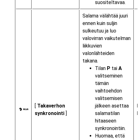
suositeltavaa.
Salama välähtää juuri
ennen kuin suljin
sulkeutuu ja luo
valovirran vaikutelman
liikkuvien
valonlähteiden
takana.
Tilan
P
tai
A
valitseminen
tämän
vaihtoehdon
valitsemisen
[
Takaverhon
jälkeen asettaa
M
synkronointi
]
salamatilan
hitaaseen
synkronointiin.
Huomaa, että