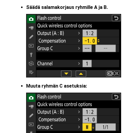
Säädä salamakorjaus ryhmille A ja B.
Muuta ryhmän C asetuksia: