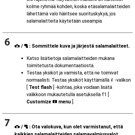
kolme ryhmää kohden, koska etäsalamalaitteiden
lähettämä valo häiritsee suorituskykyä, jos
salamalaitteita käytetään useampia.
/
: Sommittele kuva ja järjestä salamalaitteet.
f
C
Katso lisätietoja salamalaitteiden mukana
toimitetusta dokumentaatiosta.
Testaa yksiköt ja varmista, että ne toimivat
normaalisti. Testaa yksiköt käyttämällä
-valikon
i
[
Test flash
] -kohtaa, joka voidaan lisätä
valikkoon mukautetulla asetuksella f1 [
Customize
menu
].
i
/
: Ota valokuva, kun olet varmistanut, että
f
C
kaikkien salamalaitteiden salamavalmiusvalot