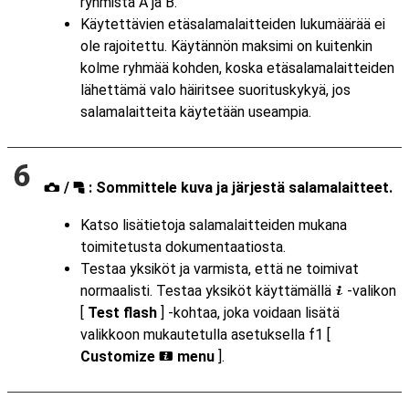
ryhmistä A ja B.
Käytettävien etäsalamalaitteiden lukumäärää ei
ole rajoitettu. Käytännön maksimi on kuitenkin
kolme ryhmää kohden, koska etäsalamalaitteiden
lähettämä valo häiritsee suorituskykyä, jos
salamalaitteita käytetään useampia.
/
: Sommittele kuva ja järjestä salamalaitteet.
f
C
Katso lisätietoja salamalaitteiden mukana
toimitetusta dokumentaatiosta.
Testaa yksiköt ja varmista, että ne toimivat
normaalisti. Testaa yksiköt käyttämällä
-valikon
i
[
Test flash
] -kohtaa, joka voidaan lisätä
valikkoon mukautetulla asetuksella f1 [
Customize
menu
].
i