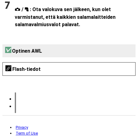
/
: Ota valokuva sen jälkeen, kun olet
f
C
varmistanut, että kaikkien salamalaitteiden
salamavalmiusvalot palavat.
Optinen AWL
Flash-tiedot
Privacy
Term of Use