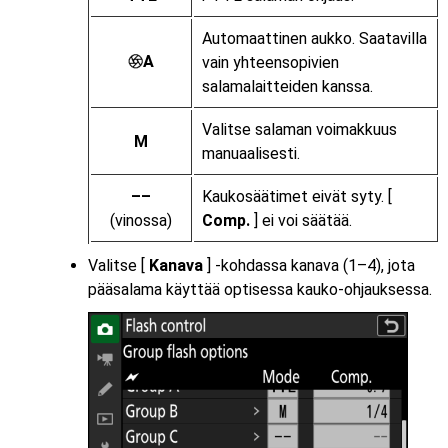
Automaattinen aukko. Saatavilla
A
vain yhteensopivien
q
salamalaitteiden kanssa.
Valitse salaman voimakkuus
M
manuaalisesti.
––
Kaukosäätimet eivät syty. [
(vinossa)
Comp.
] ei voi säätää.
Valitse [
Kanava
] -kohdassa kanava (1–4), jota
pääsalama käyttää optisessa kauko-ohjauksessa.