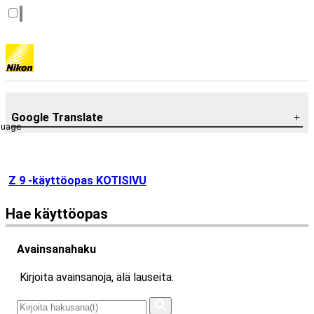
Google Translate
guage
Z 9 -käyttöopas KOTISIVU
Hae käyttöopas
Avainsanahaku
Kirjoita avainsanoja, älä lauseita.