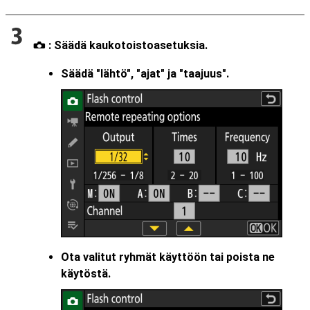
: Säädä kaukotoistoasetuksia.
C
Säädä "lähtö", "ajat" ja "taajuus".
Ota valitut ryhmät käyttöön tai poista ne
käytöstä.