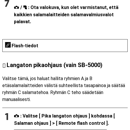
/
: Ota valokuva, kun olet varmistanut, että
f
C
kaikkien salamalaitteiden salamavalmiusvalot
palavat.
Flash-tiedot
Langaton pikaohjaus (vain SB-5000)
Valitse tämä, jos haluat hallita ryhmien A ja B
etäsalamalaitteiden välistä suhteellista tasapainoa ja säätää
ryhmän C salamatehoa. Ryhmän C teho säädetään
manuaalisesti.
: Valitse [
Pika langaton ohjaus
] kohdassa [
C
Salaman ohjaus
] > [
Remote flash control
].