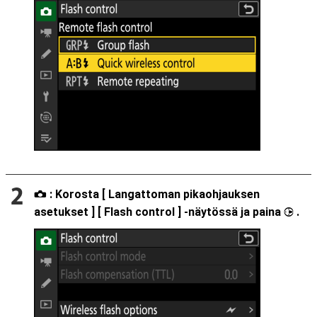
: Korosta [
Langattoman pikaohjauksen
C
asetukset
] [
Flash control
] -näytössä ja paina
.
2