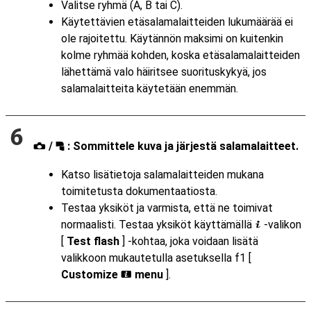
Valitse ryhmä (A, B tai C).
Käytettävien etäsalamalaitteiden lukumäärää ei
ole rajoitettu. Käytännön maksimi on kuitenkin
kolme ryhmää kohden, koska etäsalamalaitteiden
lähettämä valo häiritsee suorituskykyä, jos
salamalaitteita käytetään enemmän.
/
: Sommittele kuva ja järjestä salamalaitteet.
f
C
Katso lisätietoja salamalaitteiden mukana
toimitetusta dokumentaatiosta.
Testaa yksiköt ja varmista, että ne toimivat
normaalisti. Testaa yksiköt käyttämällä
-valikon
i
[
Test flash
] -kohtaa, joka voidaan lisätä
valikkoon mukautetulla asetuksella f1 [
Customize
menu
].
i