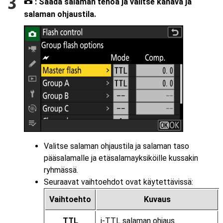
: Säädä salaman tehoa ja valitse kanava ja
C
salaman ohjaustila.
Valitse salaman ohjaustila ja salaman taso
pääsalamalle ja etäsalamayksiköille kussakin
ryhmässä.
Seuraavat vaihtoehdot ovat käytettävissä:
Vaihtoehto
Kuvaus
TTL
i-TTL salaman ohjaus.