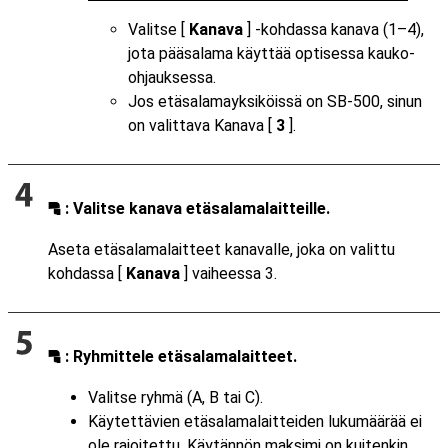
Valitse [
Kanava
] -kohdassa kanava (1–4),
jota pääsalama käyttää optisessa kauko-
ohjauksessa.
Jos etäsalamayksiköissä on SB-500, sinun
on valittava Kanava [
3
].
: Valitse kanava etäsalamalaitteille.
f
Aseta etäsalamalaitteet kanavalle, joka on valittu
kohdassa [
Kanava
] vaiheessa 3.
: Ryhmittele etäsalamalaitteet.
f
Valitse ryhmä (A, B tai C).
Käytettävien etäsalamalaitteiden lukumäärää ei
ole rajoitettu. Käytännön maksimi on kuitenkin