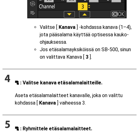
Valitse [
Kanava
] -kohdassa kanava (1–4),
jota pääsalama käyttää optisessa kauko-
ohjauksessa.
Jos etäsalamayksiköissä on SB‑500, sinun
on valittava Kanava [
3
].
: Valitse kanava etäsalamalaitteille.
f
Aseta etäsalamalaitteet kanavalle, joka on valittu
kohdassa [
Kanava
] vaiheessa 3.
: Ryhmittele etäsalamalaitteet.
f