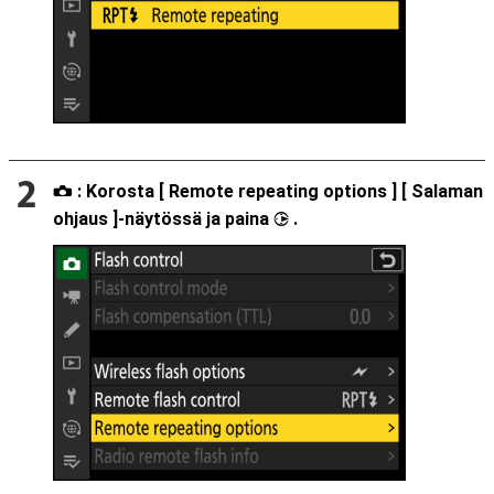
: Korosta [
Remote repeating options
] [
Salaman
C
ohjaus
]-näytössä ja paina
.
2