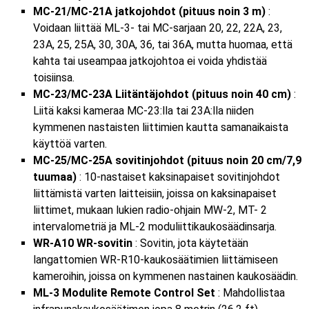
MC-21/MC-21A jatkojohdot (pituus noin 3 m)
:
Voidaan liittää ML-3- tai MC-sarjaan 20, 22, 22A, 23,
23A, 25, 25A, 30, 30A, 36, tai 36A, mutta huomaa, että
kahta tai useampaa jatkojohtoa ei voida yhdistää
toisiinsa.
MC-23/MC-23A Liitäntäjohdot (pituus noin 40 cm)
:
Liitä kaksi kameraa MC-23:lla tai 23A:lla niiden
kymmenen nastaisten liittimien kautta samanaikaista
käyttöä varten.
MC-25/MC-25A sovitinjohdot (pituus noin 20 cm/7,9
tuumaa)
: 10-nastaiset kaksinapaiset sovitinjohdot
liittämistä varten laitteisiin, joissa on kaksinapaiset
liittimet, mukaan lukien radio-ohjain MW-2, MT- 2
intervalometriä ja ML-2 moduliittikaukosäädinsarja.
WR-A10 WR-sovitin
: Sovitin, jota käytetään
langattomien WR-R10-kaukosäätimien liittämiseen
kameroihin, joissa on kymmenen nastainen kaukosäädin.
ML-3 Modulite Remote Control Set
: Mahdollistaa