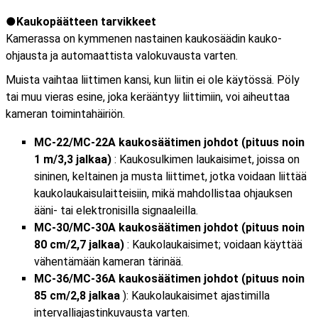
Kaukopäätteen tarvikkeet
Kamerassa on kymmenen nastainen kaukosäädin kauko-
ohjausta ja automaattista valokuvausta varten.
Muista vaihtaa liittimen kansi, kun liitin ei ole käytössä. Pöly
tai muu vieras esine, joka kerääntyy liittimiin, voi aiheuttaa
kameran toimintahäiriön.
MC-22/MC-22A kaukosäätimen johdot (pituus noin
1 m/3,3 jalkaa)
: Kaukosulkimen laukaisimet, joissa on
sininen, keltainen ja musta liittimet, jotka voidaan liittää
kaukolaukaisulaitteisiin, mikä mahdollistaa ohjauksen
ääni- tai elektronisilla signaaleilla.
MC-30/MC-30A kaukosäätimen johdot (pituus noin
80 cm/2,7 jalkaa)
: Kaukolaukaisimet; voidaan käyttää
vähentämään kameran tärinää.
MC-36/MC-36A kaukosäätimen johdot (pituus noin
85 cm/2,8 jalkaa
): Kaukolaukaisimet ajastimilla
intervalliajastinkuvausta varten.