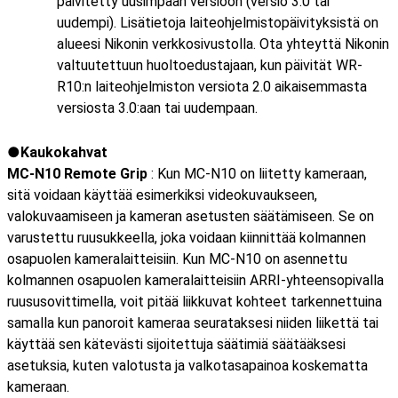
päivitetty uusimpaan versioon (versio 3.0 tai
uudempi). Lisätietoja laiteohjelmistopäivityksistä on
alueesi Nikonin verkkosivustolla. Ota yhteyttä Nikonin
valtuutettuun huoltoedustajaan, kun päivität WR-
R10:n laiteohjelmiston versiota 2.0 aikaisemmasta
versiosta 3.0:aan tai uudempaan.
Kaukokahvat
MC-N10 Remote Grip
: Kun MC-N10 on liitetty kameraan,
sitä voidaan käyttää esimerkiksi videokuvaukseen,
valokuvaamiseen ja kameran asetusten säätämiseen. Se on
varustettu ruusukkeella, joka voidaan kiinnittää kolmannen
osapuolen kameralaitteisiin. Kun MC-N10 on asennettu
kolmannen osapuolen kameralaitteisiin ARRI-yhteensopivalla
ruususovittimella, voit pitää liikkuvat kohteet tarkennettuina
samalla kun panoroit kameraa seurataksesi niiden liikettä tai
käyttää sen kätevästi sijoitettuja säätimiä säätääksesi
asetuksia, kuten valotusta ja valkotasapainoa koskematta
kameraan.