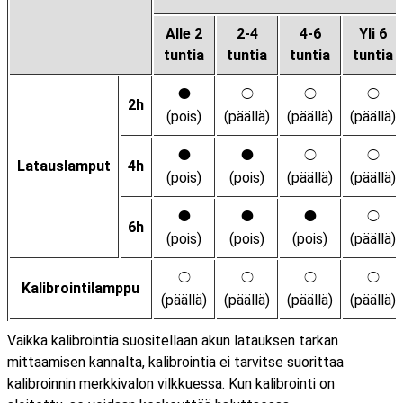
Alle 2
2-4
4-6
Yli 6
tuntia
tuntia
tuntia
tuntia
I
K
K
K
2h
(pois)
(päällä)
(päällä)
(päällä)
I
I
K
K
Latauslamput
4h
(pois)
(pois)
(päällä)
(päällä)
I
I
I
K
6h
(pois)
(pois)
(pois)
(päällä)
K
K
K
K
Kalibrointilamppu
(päällä)
(päällä)
(päällä)
(päällä)
Vaikka kalibrointia suositellaan akun latauksen tarkan
mittaamisen kannalta, kalibrointia ei tarvitse suorittaa
kalibroinnin merkkivalon vilkkuessa. Kun kalibrointi on