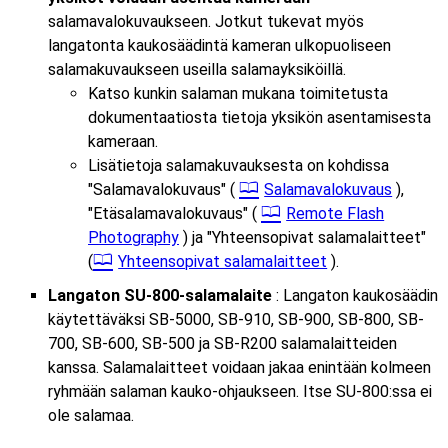
salamavalokuvaukseen. Jotkut tukevat myös
langatonta kaukosäädintä kameran ulkopuoliseen
salamakuvaukseen useilla salamayksiköillä.
Katso kunkin salaman mukana toimitetusta
dokumentaatiosta tietoja yksikön asentamisesta
kameraan.
Lisätietoja salamakuvauksesta on kohdissa
"Salamavalokuvaus" (
Salamavalokuvaus
),
"Etäsalamavalokuvaus" (
Remote Flash
Photography
) ja "Yhteensopivat salamalaitteet"
(
Yhteensopivat salamalaitteet
).
Langaton SU-800-salamalaite
: Langaton kaukosäädin
käytettäväksi SB-5000, SB-910, SB-900, SB-800, SB-
700, SB-600, SB-500 ja SB-R200 salamalaitteiden
kanssa. Salamalaitteet voidaan jakaa enintään kolmeen
ryhmään salaman kauko-ohjaukseen. Itse SU-800:ssa ei
ole salamaa.