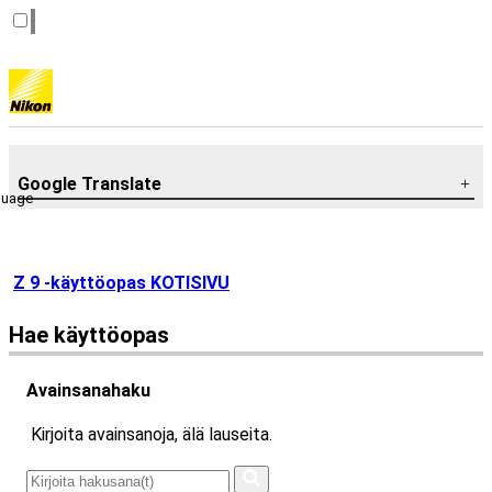
Google Translate
guage
Z 9 -käyttöopas KOTISIVU
Hae käyttöopas
Avainsanahaku
Kirjoita avainsanoja, älä lauseita.