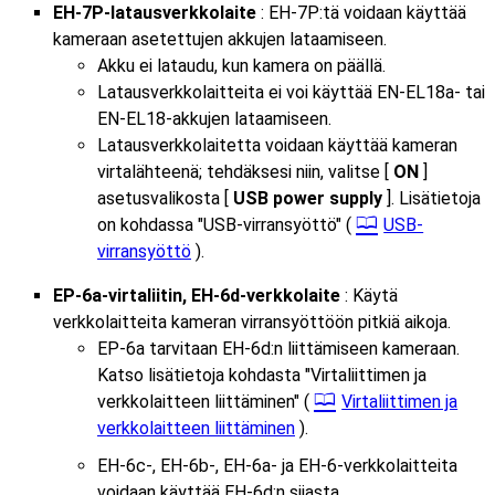
EH-7P-latausverkkolaite
: EH-7P:tä voidaan käyttää
kameraan asetettujen akkujen lataamiseen.
Akku ei lataudu, kun kamera on päällä.
Latausverkkolaitteita ei voi käyttää EN-EL18a- tai
EN-EL18-akkujen lataamiseen.
Latausverkkolaitetta voidaan käyttää kameran
virtalähteenä; tehdäksesi niin, valitse [
ON
]
asetusvalikosta [
USB power supply
]. Lisätietoja
on kohdassa "USB-virransyöttö" (
USB-
virransyöttö
).
EP-6a-virtaliitin, EH-6d-verkkolaite
: Käytä
verkkolaitteita kameran virransyöttöön pitkiä aikoja.
EP-6a tarvitaan EH-6d:n liittämiseen kameraan.
Katso lisätietoja kohdasta "Virtaliittimen ja
verkkolaitteen liittäminen" (
Virtaliittimen ja
verkkolaitteen liittäminen
).
EH-6c-, EH-6b-, EH-6a- ja EH-6-verkkolaitteita
voidaan käyttää EH-6d:n sijasta.