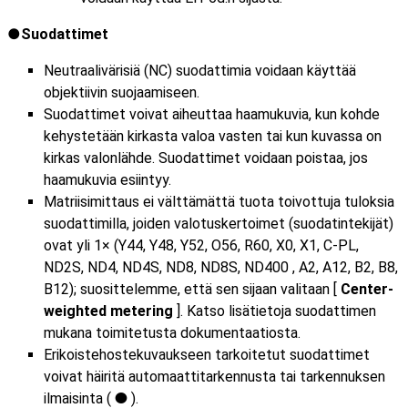
Suodattimet
Neutraalivärisiä (NC) suodattimia voidaan käyttää
objektiivin suojaamiseen.
Suodattimet voivat aiheuttaa haamukuvia, kun kohde
kehystetään kirkasta valoa vasten tai kun kuvassa on
kirkas valonlähde. Suodattimet voidaan poistaa, jos
haamukuvia esiintyy.
Matriisimittaus ei välttämättä tuota toivottuja tuloksia
suodattimilla, joiden valotuskertoimet (suodatintekijät)
ovat yli 1× (Y44, Y48, Y52, O56, R60, X0, X1, C‑PL,
ND2S, ND4, ND4S, ND8, ND8S, ND400 , A2, A12, B2, B8,
B12); suosittelemme, että sen sijaan valitaan [
Center-
weighted metering
]. Katso lisätietoja suodattimen
mukana toimitetusta dokumentaatiosta.
Erikoistehostekuvaukseen tarkoitetut suodattimet
voivat häiritä automaattitarkennusta tai tarkennuksen
ilmaisinta (
).
I