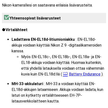
Nikon-kamerallesi on saatavana erilaisia lisävarusteita.
Yhteensopivat lisävarusteet
Virtalähteet
Ladattava EN-EL18d-litiumioniakku
: EN-EL18d-
akkuja voidaan käyttää Nikon Z 9 -digitaalikameroiden
kanssa.
Myös EN-EL18c-, EN-EL18b-, EN-EL18a- ja EN-
EL18-akkuja voidaan käyttää. Huomaa kuitenkin,
että yhdellä latauksella voidaan ottaa vähemmän
kuvia kuin EN-EL18d:llä (
Battery Endurance
).
MH-33-akkulaturi
: MH-33:a voidaan käyttää EN-
EL18d-akkujen lataamiseen. Akkuja voidaan ladata, kun
laturi on kytketty virtalähteeseen EH-7P-
latausverkkolaitteen kautta.