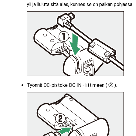
yli ja liu'uta sitä alas, kunnes se on paikan pohjassa.
Työnnä DC-pistoke DC IN -liittimeen (
).
w