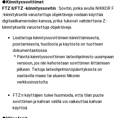
Kiinnityssovittimet
FTZ II/FTZ -kiinnityssovitin
: Sovitin, jonka avulla NIKKOR F
-kiinnityksellä varustettuja objektiiveja voidaan käyttää
digitaalikameroiden kanssa, jotka tukevat vaihdettavia Z-
kiinnityksellä varustettuja objektiiveja.
Lisätietoja kiinnityssovittimien kiinnittämisestä,
poistamisesta, huollosta ja käytöstä on tuotteen
dokumentaatiossa.
Päivitä kiinnityssovittimen laiteohjelmisto uusimpaan
versioon, jos niin kehotetaan sovittimen liittämisen
jälkeen. Tietoja laiteohjelmistopäivityksistä on
saatavilla maasi tai alueesi Nikonin
verkkosivustolta.
FTZ:n käyttäjien tulee huomioida, että tilan puute
sovittimen ja kahvan välillä voi vaikeuttaa kahvan
käyttöä.