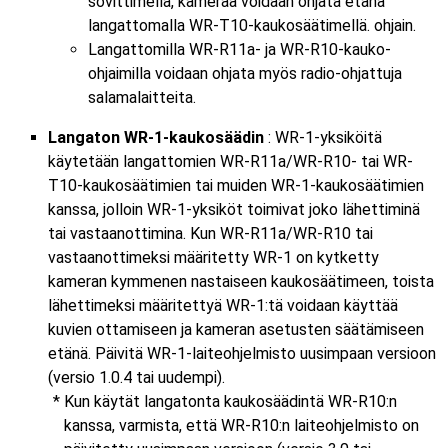
sovittimella, kameraa voidaan ohjata etänä
langattomalla WR-T10-kaukosäätimellä. ohjain.
Langattomilla WR-R11a- ja WR-R10-kauko-
ohjaimilla voidaan ohjata myös radio-ohjattuja
salamalaitteita.
Langaton WR-1-kaukosäädin
: WR-1-yksiköitä
käytetään langattomien WR-R11a/WR-R10- tai WR-
T10-kaukosäätimien tai muiden WR-1-kaukosäätimien
kanssa, jolloin WR-1-yksiköt toimivat joko lähettiminä
tai vastaanottimina. Kun WR-R11a/WR-R10 tai
vastaanottimeksi määritetty WR-1 on kytketty
kameran kymmenen nastaiseen kaukosäätimeen, toista
lähettimeksi määritettyä WR-1:tä voidaan käyttää
kuvien ottamiseen ja kameran asetusten säätämiseen
etänä. Päivitä WR-1-laiteohjelmisto uusimpaan versioon
(versio 1.0.4 tai uudempi).
Kun käytät langatonta kaukosäädintä WR-R10:n
kanssa, varmista, että WR-R10:n laiteohjelmisto on