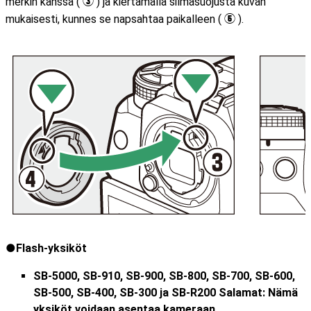
merkin kanssa (
) ja kiertämällä silmäsuojusta kuvan
e
mukaisesti, kunnes se napsahtaa paikalleen (
).
t
Flash-yksiköt
SB-5000, SB-910, SB-900, SB-800, SB-700, SB-600,
SB-500, SB-400, SB-300 ja SB-R200 Salamat: Nämä
yksiköt voidaan asentaa kameraan