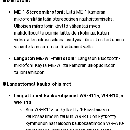
Mikrofonit
ME-1 Stereomikrofoni
: Liitä ME-1 kameran
mikrofoniliitäntään stereoäänen nauhoittamiseksi.
Ulkoisen mikrofonin käyttö vähentää myös
mahdollisuutta poimia laitteiden kohinaa, kuten
videotallennuksen aikana syntyviä ääniä, kun tarkennus
saavutetaan automaattitarkennuksella.
Langaton ME-W1-mikrofoni
: Langaton Bluetooth-
mikrofoni. Käytä ME-W1:tä kameran ulkopuoliseen
tallentamiseen.
Langattomat kauko-ohjaimet
Langattomat kauko-ohjaimet WR-R11a, WR-R10 ja
WR-T10
Kun WR-R11a on kytketty 10-nastaiseen
kaukosäätimeen tai kun WR-R10 on kytketty
kymmenen nastaiseen kaukosäätimeen WR-A10-