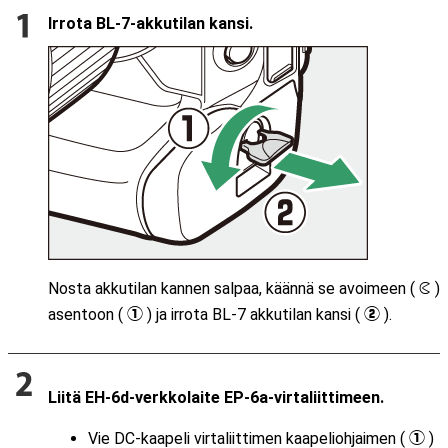
Irrota BL-7-akkutilan kansi.
Nosta akkutilan kannen salpaa, käännä se avoimeen (
)
A
asentoon (
) ja irrota BL-7 akkutilan kansi (
).
q
w
Liitä EH-6d-verkkolaite EP-6a-virtaliittimeen.
Vie DC-kaapeli virtaliittimen kaapeliohjaimen (
)
q