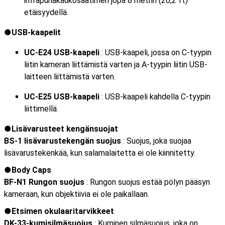
infrapunakaukosäätimen jopa 8 metrin (26,2 ft)
etäisyydellä.
USB-kaapelit
UC-E24 USB-kaapeli
: USB-kaapeli, jossa on C-tyypin
liitin kameran liittämistä varten ja A-tyypin liitin USB-
laitteen liittämistä varten.
UC-E25 USB-kaapeli
: USB-kaapeli kahdella C-tyypin
liittimellä.
Lisävarusteet kengänsuojat
BS-1 lisävarustekengän suojus
: Suojus, joka suojaa
lisävarustekenkää, kun salamalaitetta ei ole kiinnitetty.
Body Caps
BF-N1 Rungon suojus
: Rungon suojus estää pölyn pääsyn
kameraan, kun objektiivia ei ole paikallaan.
Etsimen okulaaritarvikkeet
DK-33-kumisilmäsuojus
: Kuminen silmäsuojus, joka on