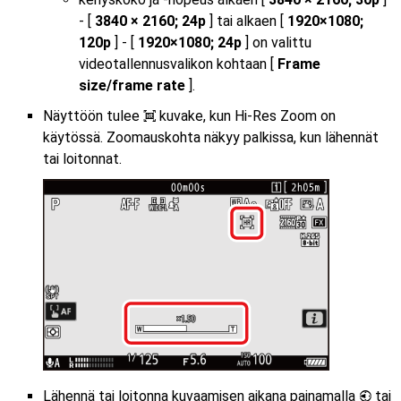
- [
3840 × 2160; 24p
] tai alkaen [
1920×1080;
120p
] - [
1920×1080; 24p
] on valittu
videotallennusvalikon kohtaan [
Frame
size/frame rate
].
Näyttöön tulee
kuvake, kun Hi-Res Zoom on
H
käytössä. Zoomauskohta näkyy palkissa, kun lähennät
tai loitonnat.
Lähennä tai loitonna kuvaamisen aikana painamalla
tai
4