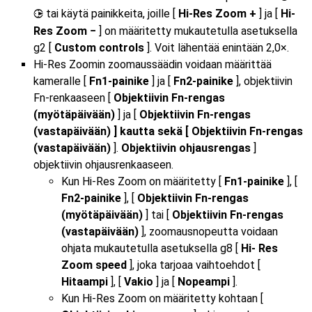
tai käytä painikkeita, joille [
Hi-Res Zoom +
] ja [
Hi-
2
Res Zoom −
] on määritetty mukautetulla asetuksella
g2 [
Custom controls
]. Voit lähentää enintään 2,0×.
Hi-Res Zoomin zoomaussäädin voidaan määrittää
kameralle [
Fn1-painike
] ja [
Fn2-painike
], objektiivin
Fn-renkaaseen [
Objektiivin Fn-rengas
(myötäpäivään)
] ja [
Objektiivin Fn-rengas
(vastapäivään) ] kautta sekä [ Objektiivin Fn-rengas
(vastapäivään)
].
Objektiivin ohjausrengas
]
objektiivin ohjausrenkaaseen.
Kun Hi-Res Zoom on määritetty [
Fn1-painike
], [
Fn2-painike
], [
Objektiivin Fn-rengas
(myötäpäivään)
] tai [
Objektiivin Fn-rengas
(vastapäivään)
], zoomausnopeutta voidaan
ohjata mukautetulla asetuksella g8 [
Hi- Res
Zoom speed
], joka tarjoaa vaihtoehdot [
Hitaampi
], [
Vakio
] ja [
Nopeampi
].
Kun Hi-Res Zoom on määritetty kohtaan [