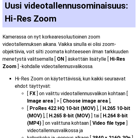
Uusi videotallennusominaisuus:
Hi-Res Zoom
Kamerassa on nyt korkearesoluutioinen zoom
videotallennuksen aikana. Vaikka sinulla ei olisi zoom-
objektiivia, voit silti zoomata kohteeseen ilman tarkkuuden
menetystä valitsemalla [
ON
] äskettäin lisätylle [
Hi-Res
Zoom
] -kohdalle videotallennusvalikossa.
Hi-Res Zoom on käytettävissä, kun kaikki seuraavat
ehdot täyttyvät:
[
FX
] on valittu videotallennusvalikon kohtaan [
Image area
] > [
Choose image area
],
[
ProRes 422 HQ 10-bit (MOV)
], [
H.265 10-bit
(MOV)
], [
H.265 8-bit (MOV)
] tai [
H.264 8-bit
(MP4)
] on valittuna kohtaan [
Video file type
]
videotallennusvalikossa ja
kehyskoko ja -nopeus alkaen [
3840 × 2160; 30p
]