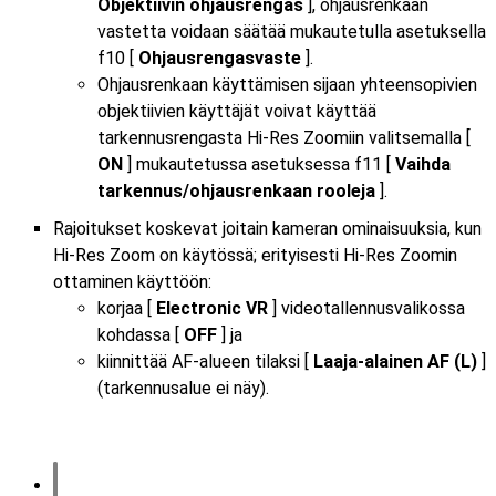
Objektiivin ohjausrengas
], ohjausrenkaan
vastetta voidaan säätää mukautetulla asetuksella
f10 [
Ohjausrengasvaste
].
Ohjausrenkaan käyttämisen sijaan yhteensopivien
objektiivien käyttäjät voivat käyttää
tarkennusrengasta Hi-Res Zoomiin valitsemalla [
ON
] mukautetussa asetuksessa f11 [
Vaihda
tarkennus/ohjausrenkaan rooleja
].
Rajoitukset koskevat joitain kameran ominaisuuksia, kun
Hi-Res Zoom on käytössä; erityisesti Hi-Res Zoomin
ottaminen käyttöön:
korjaa [
Electronic VR
] videotallennusvalikossa
kohdassa [
OFF
] ja
kiinnittää AF-alueen tilaksi [
Laaja-alainen AF (L)
]
(tarkennusalue ei näy).