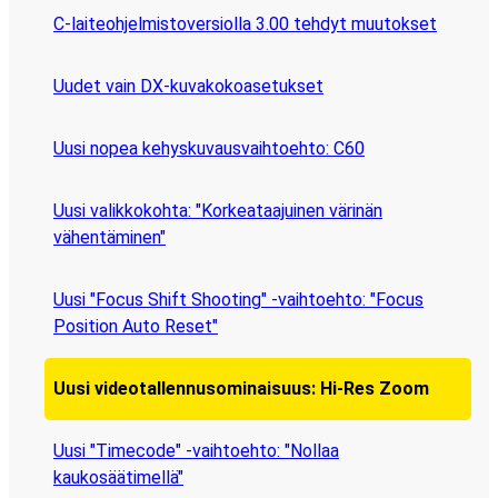
C-laiteohjelmistoversiolla 3.00 tehdyt muutokset
Uudet vain DX-kuvakokoasetukset
Uusi nopea kehyskuvausvaihtoehto: C60
Uusi valikkokohta: "Korkeataajuinen värinän
vähentäminen"
Uusi "Focus Shift Shooting" -vaihtoehto: "Focus
Position Auto Reset"
Uusi videotallennusominaisuus: Hi-Res Zoom
Uusi "Timecode" -vaihtoehto: "Nollaa
kaukosäätimellä"