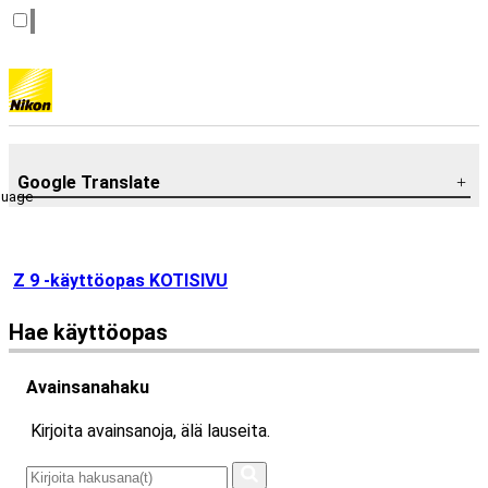
Google Translate
guage
Z 9 -käyttöopas KOTISIVU
Hae käyttöopas
Avainsanahaku
Kirjoita avainsanoja, älä lauseita.