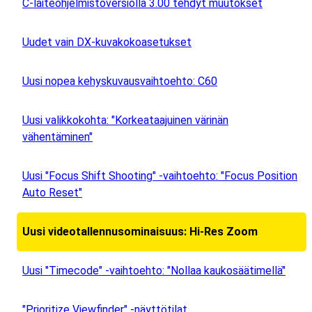
C-laiteohjelmistoversiolla 3.00 tehdyt muutokset
Uudet vain DX-kuvakokoasetukset
Uusi nopea kehyskuvausvaihtoehto: C60
Uusi valikkokohta: "Korkeataajuinen värinän
vähentäminen"
Uusi "Focus Shift Shooting" -vaihtoehto: "Focus Position
Auto Reset"
Uusi videotallennusominaisuus: Hi-Res Zoom
Uusi "Timecode" -vaihtoehto: "Nollaa kaukosäätimellä"
"Prioritize Viewfinder" -näyttötilat