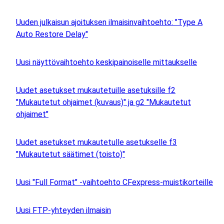
Uuden julkaisun ajoituksen ilmaisinvaihtoehto: "Type A
Auto Restore Delay"
Uusi näyttövaihtoehto keskipainoiselle mittaukselle
Uudet asetukset mukautetuille asetuksille f2
"Mukautetut ohjaimet (kuvaus)" ja g2 "Mukautetut
ohjaimet"
Uudet asetukset mukautetulle asetukselle f3
"Mukautetut säätimet (toisto)"
Uusi "Full Format" -vaihtoehto CFexpress-muistikorteille
Uusi FTP-yhteyden ilmaisin