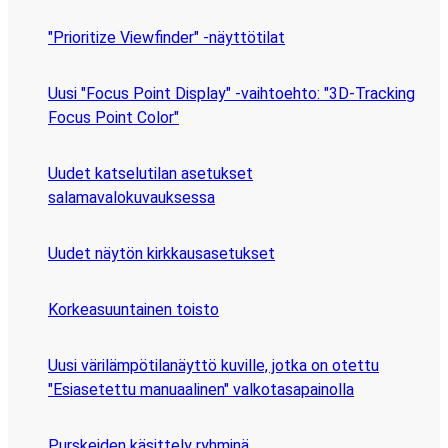
"Prioritize Viewfinder" -näyttötilat
Uusi "Focus Point Display" -vaihtoehto: "3D-Tracking
Focus Point Color"
Uudet katselutilan asetukset
salamavalokuvauksessa
Uudet näytön kirkkausasetukset
Korkeasuuntainen toisto
Uusi värilämpötilanäyttö kuville, jotka on otettu
"Esiasetettu manuaalinen" valkotasapainolla
Purskeiden käsittely ryhminä