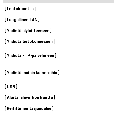
[
Lentokonetila
]
[
Langallinen LAN
]
[
Yhdistä älylaitteeseen
]
[
Yhdistä tietokoneeseen
]
[
Yhdistä FTP-palvelimeen
]
[
Yhdistä muihin kameroihin
]
[
USB
]
[
Aloita lähiverkon kautta
]
[
Reitittimen taajuusalue
]