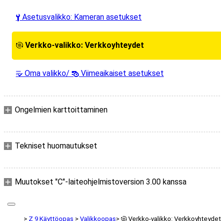
Asetusvalikko: Kameran asetukset
B
Verkko-valikko: Verkkoyhteydet
F
Oma valikko/
Viimeaikaiset asetukset
m
O
Ongelmien karttoittaminen
Tekniset huomautukset
Muutokset "C"-laiteohjelmistoversion 3.00 kanssa
Z 9 Käyttöopas
Valikkoopas
Verkko-valikko: Verkkoyhteydet
F