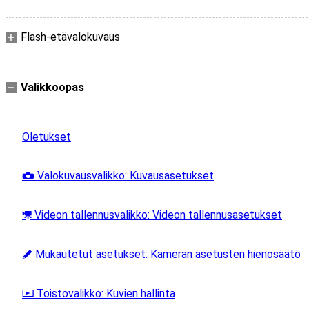
Flash-etävalokuvaus
Valikkoopas
Oletukset
Valokuvausvalikko: Kuvausasetukset
C
Videon tallennusvalikko: Videon tallennusasetukset
1
Mukautetut asetukset: Kameran asetusten hienosäätö
A
Toistovalikko: Kuvien hallinta
D