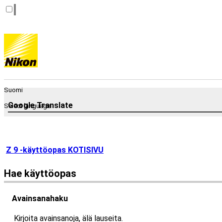
Suomi
Google Translate
Select language
Z 9 -käyttöopas KOTISIVU
Hae käyttöopas
Avainsanahaku
Kirjoita avainsanoja, älä lauseita.