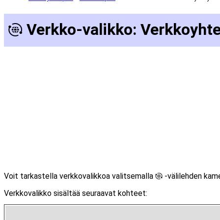
Verkko-valikko: Verkkoyht
F
Voit tarkastella verkkovalikkoa valitsemalla
-välilehden kame
F
Verkkovalikko sisältää seuraavat kohteet: