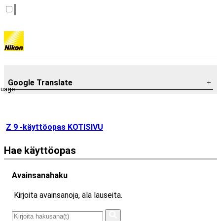
Google Translate
guage
Z 9 -käyttöopas KOTISIVU
Hae käyttöopas
Avainsanahaku
Kirjoita avainsanoja, älä lauseita.