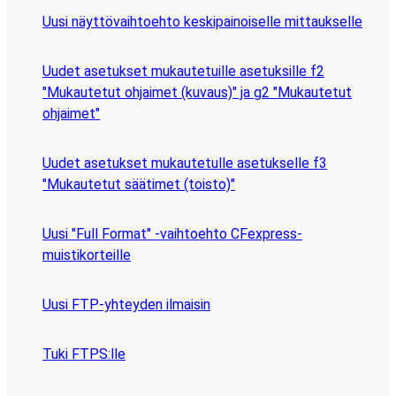
Uusi näyttövaihtoehto keskipainoiselle mittaukselle
Uudet asetukset mukautetuille asetuksille f2
"Mukautetut ohjaimet (kuvaus)" ja g2 "Mukautetut
ohjaimet"
Uudet asetukset mukautetulle asetukselle f3
"Mukautetut säätimet (toisto)"
Uusi "Full Format" -vaihtoehto CFexpress-
muistikorteille
Uusi FTP-yhteyden ilmaisin
Tuki FTPS:lle