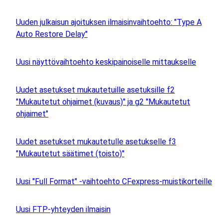
Uuden julkaisun ajoituksen ilmaisinvaihtoehto: "Type A
Auto Restore Delay"
Uusi näyttövaihtoehto keskipainoiselle mittaukselle
Uudet asetukset mukautetuille asetuksille f2
"Mukautetut ohjaimet (kuvaus)" ja g2 "Mukautetut
ohjaimet"
Uudet asetukset mukautetulle asetukselle f3
"Mukautetut säätimet (toisto)"
Uusi "Full Format" -vaihtoehto CFexpress-muistikorteille
Uusi FTP-yhteyden ilmaisin