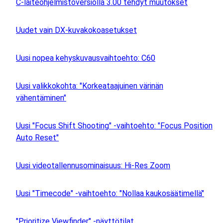
C-laiteohjelmistoversiolla 3.00 tehdyt muutokset
Uudet vain DX-kuvakokoasetukset
Uusi nopea kehyskuvausvaihtoehto: C60
Uusi valikkokohta: "Korkeataajuinen värinän
vähentäminen"
Uusi "Focus Shift Shooting" -vaihtoehto: "Focus Position
Auto Reset"
Uusi videotallennusominaisuus: Hi-Res Zoom
Uusi "Timecode" -vaihtoehto: "Nollaa kaukosäätimellä"
"Prioritize Viewfinder" -näyttötilat