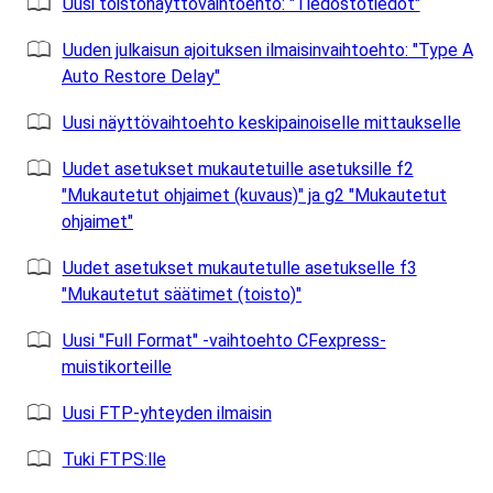
Uusi toistonäyttövaihtoehto: "Tiedostotiedot"
Uuden julkaisun ajoituksen ilmaisinvaihtoehto: "Type A
Auto Restore Delay"
Uusi näyttövaihtoehto keskipainoiselle mittaukselle
Uudet asetukset mukautetuille asetuksille f2
"Mukautetut ohjaimet (kuvaus)" ja g2 "Mukautetut
ohjaimet"
Uudet asetukset mukautetulle asetukselle f3
"Mukautetut säätimet (toisto)"
Uusi "Full Format" -vaihtoehto CFexpress-
muistikorteille
Uusi FTP-yhteyden ilmaisin
Tuki FTPS:lle