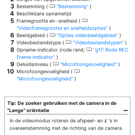
0
Bestemming (
Bestemming
)
Beschikbare opnametijd
0
Framegrootte en -snelheid (
Videoframegrootte en snelheidsopties
)
0
Beeldgebied (
Opties videobeeldgebied
)
0
Videobestandstype (
Videobestandstypen
)
0
Opname-indicator (rode rand;
g17: Rode REC
Frame-indicator
)
0
Geluidsniveau (
Microfoongevoeligheid
)
0
Microfoongevoeligheid (
Microfoongevoeligheid
)
De zoeker gebruiken met de camera in de
"Lange" oriëntatie
In de videomodus roteren de afspeel- en
's in
i
overeenstemming met de richting van de camera.