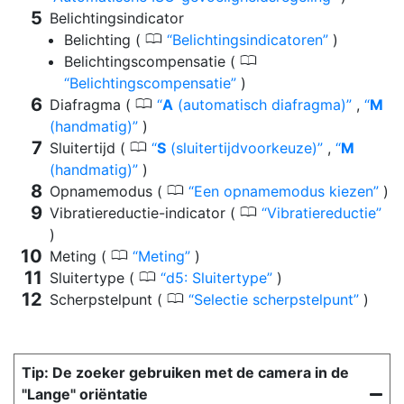
Belichtingsindicator
0
Belichting (
Belichtingsindicatoren
)
0
Belichtingscompensatie (
Belichtingscompensatie
)
0
Diafragma (
A
(automatisch diafragma)
,
M
(handmatig)
)
0
Sluitertijd (
S
(sluitertijdvoorkeuze)
,
M
(handmatig)
)
0
Opnamemodus (
Een opnamemodus kiezen
)
0
Vibratiereductie-indicator (
Vibratiereductie
)
0
Meting (
Meting
)
0
Sluitertype (
d5: Sluitertype
)
0
Scherpstelpunt (
Selectie scherpstelpunt
)
De zoeker gebruiken met de camera in de
"Lange" oriëntatie