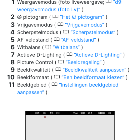
0
Weergavemodus (foto liveweergave;
d9:
weergavemodus (foto Lv)
)
0
pictogram (
Het
pictogram
)
t
t
0
Vrijgavemodus (
Vrijgavemodus
)
0
Scherpstelmodus (
Scherpstelmodus
)
0
AF-veldstand (
AF-veldstand
)
0
Witbalans (
Witbalans
)
0
Actieve D-Lighting (
Actieve D-Lighting
)
0
Picture Control (
Beeldregeling
)
0
Beeldkwaliteit (
Beeldkwaliteit aanpassen
)
0
Beeldformaat (
Een beeldformaat kiezen
)
0
Beeldgebied (
Instellingen beeldgebied
aanpassen
)