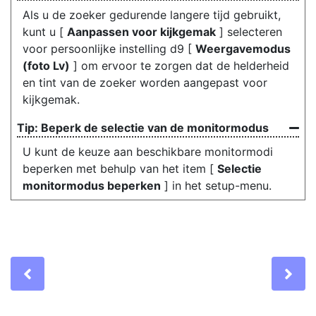
Als u de zoeker gedurende langere tijd gebruikt,
kunt u [
Aanpassen voor kijkgemak
] selecteren
voor persoonlijke instelling d9 [
Weergavemodus
(foto Lv)
] om ervoor te zorgen dat de helderheid
en tint van de zoeker worden aangepast voor
kijkgemak.
Beperk de selectie van de monitormodus
U kunt de keuze aan beschikbare monitormodi
beperken met behulp van het item [
Selectie
monitormodus beperken
] in het setup-menu.
Previous
Ne