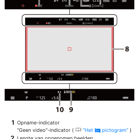
Opname-indicator
0
"Geen video"-indicator (
Het
pictogram
)
0
Lengte van opgenomen beelden