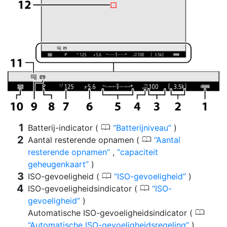
0
Batterij-indicator (
Batterijniveau
)
0
Aantal resterende opnamen (
Aantal
resterende opnamen
,
capaciteit
geheugenkaart
)
0
ISO-gevoeligheid (
ISO-gevoeligheid
)
0
ISO-gevoeligheidsindicator (
ISO-
gevoeligheid
)
0
Automatische ISO-gevoeligheidsindicator (
Automatische ISO-gevoeligheidsregeling
)