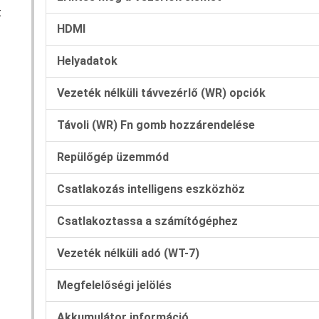
t
HDMI
Helyadatok
Vezeték nélküli távvezérlő (WR) opciók
Távoli (WR) Fn gomb hozzárendelése
Repülőgép üzemmód
Csatlakozás intelligens eszközhöz
Csatlakoztassa a számítógéphez
Vezeték nélküli adó (WT-7)
Megfelelőségi jelölés
Akkumulátor információ