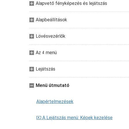
Alapvető fényképezés és lejátszás
Alapbeállítások
Lövésvezérlők
Az
menü
i
Lejátszás
Menü útmutató
Alapértelmezések
A Lejátszás menü: Képek kezelése
D