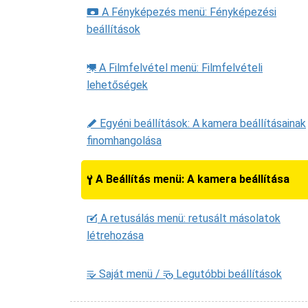
A Fényképezés menü: Fényképezési
C
beállítások
A Filmfelvétel menü: Filmfelvételi
1
lehetőségek
Egyéni beállítások: A kamera beállításainak
A
finomhangolása
A Beállítás menü: A kamera beállítása
B
A retusálás menü: retusált másolatok
N
létrehozása
Saját menü /
Legutóbbi beállítások
m
O