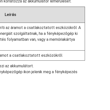
en korlátozza az akkumulátor lemerülését.
Leírás
íti az áramot a csatlakoztatott eszközökről. A
nergiát szolgáltatnak, ha a fényképezőgép ki
öltés folyamatban van, vagy a memóriakártya
mot a csatlakoztatott eszközökről.
zi az akkumulátort.
ényképezőgép ikon jelenik meg a fényképezés