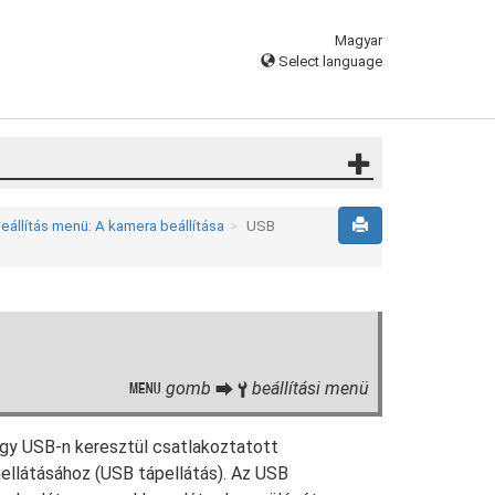
Magyar
Select language
eállítás menü: A kamera beállítása
USB
gomb
beállítási menü
G
U
B
vagy USB-n keresztül csatlakoztatott
llátásához (USB tápellátás). Az USB