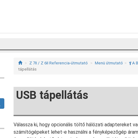
Z 7II / Z 6II Referencia-útmutató
Menü útmutató
A B
B
tápellátás
USB tápellátás
Válassza ki, hogy opcionális töltő hálózati adaptereket 
számítógépeket lehet-e használni a fényképezőgép árame