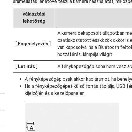
áramellátás lehetővé teszi a kamera használatát, miközb
választási
lehetőség
A kamera bekapcsolt állapotban mer
csatlakoztatott eszközök akkor is e
[
Engedélyezés
]
van kapcsolva, ha a Bluetooth felt
hozzáférési lámpája világít.
[
Letiltás
]
A fényképezőgép soha nem vesz ára
A fényképezőgép csak akkor kap áramot, ha behelye
Ha a fényképezőgépet külső forrás táplálja, USB f
kijelzőjén és a kezelőpanelen.