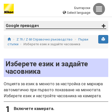
Български
Select language
Google преводач
Z 7II / Z 6II Справочно ръководство
Първи
стъпки
Изберете език и задайте часовника
Изберете език и задайте
часовника
Опцията за език в менюто за настройка се маркира
автоматично при първото показване на менютата.
Изберете език и настройте часовника на камерата.
Включете камерата.