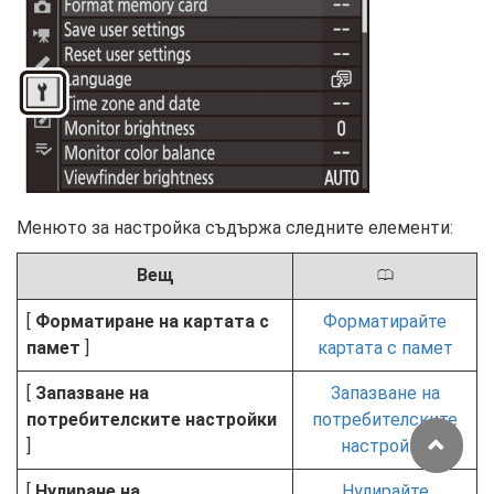
Менюто за настройка съдържа следните елементи:
Вещ
0
[
Форматиране на картата с
Форматирайте
памет
]
картата с памет
[
Запазване на
Запазване на
потребителските настройки
потребителските
]
настройки
[
Нулиране на
Нулирайте