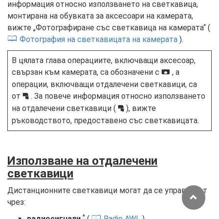
информация относно използването на светкавица,
монтирана на обувката за аксесоари на камерата,
вижте „Фотографиране със светкавица на камерата“ (
Фотография на светкавицата на камерата
).
В цялата глава операциите, включващи аксесоар,
свързан към камерата, са обозначени с
, а
C
операции, включващи отдалечени светкавици, са
от
. За повече информация относно използването
f
на отдалечени светкавици (
), вижте
f
ръководството, предоставено със светкавицата.
Използване на отдалечени
светкавици
Дистанционните светкавици могат да се управляват
чрез:
*
радиосигнали
(
Radio AWL
),