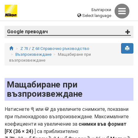
Български
Select language
Google преводач
Z 7II / Z 6II Справочно ръководство
Възпроизвеждане
Мащабиране при
възпроизвеждане
Мащабиране при
възпроизвеждане
Натиснете
или
да увеличите снимките, показани
X
J
при пълнокадрово възпроизвеждане. Максималните
коефициенти на увеличение за
снимки във формат
[FX (36 × 24)
] са приблизително: