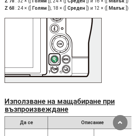
Z 7II
: 32 × ([
Голям
]), 24 × ([
Среден
]) и 16 × ([
Малък
])
Z 6II
: 24 × ([
Голям
]), 18 × ([
Среден
]) и 12 × ([
Малък
])
Използване на мащабиране при
възпроизвеждане
Да се
Описание