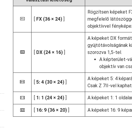
Rögzítsen képeket 
[
FX (36 × 24)
]
megfelelő látószögge
c
objektívvel fénykép
A képeket DX formátu
gyújtótávolságának 
[
DX (24 × 16)
]
szorozva 1,5-tel.
a
A képterület-vá
objektív van cs
A képeket 5: 4 képará
[
5: 4 (30 × 24)
]
b
Csak Z 7II-vel kaphat
[
1: 1 (24 × 24)
]
A képeket 1: 1 oldalar
m
[
16: 9 (36 × 20)
]
A képeket 16: 9 képar
Z