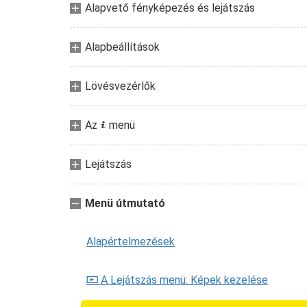
Alapvető fényképezés és lejátszás
Alapbeállítások
Lövésvezérlők
Az
menü
i
Lejátszás
Menü útmutató
Alapértelmezések
A Lejátszás menü: Képek kezelése
D