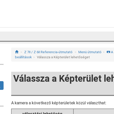
Z 7II / Z 6II Referencia-útmutató
Menü útmutató
A 
C
beállítások
Válassza a Képterület lehetőséget
Válassza a Képterület le
A kamera a következő képterületek közül választhat:
választási lehetőség