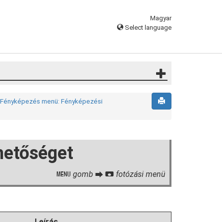
Magyar
Select language
Fényképezés menü: Fényképezési
hetőséget
gomb
fotózási menü
G
U
C
Leírás