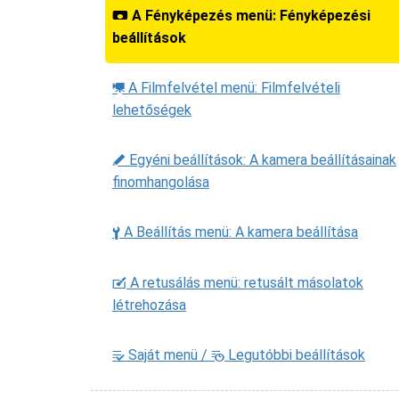
A Fényképezés menü: Fényképezési
C
beállítások
A Filmfelvétel menü: Filmfelvételi
1
lehetőségek
Egyéni beállítások: A kamera beállításainak
A
finomhangolása
A Beállítás menü: A kamera beállítása
B
A retusálás menü: retusált másolatok
N
létrehozása
Saját menü /
Legutóbbi beállítások
m
O