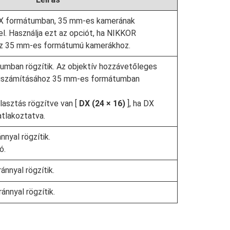
FX formátumban, 35 mm-es kamerának
l. Használja ezt az opciót, ha NIKKOR
ez 35 mm-es formátumú kamerákhoz.
mban rögzítik. Az objektív hozzávetőleges
kiszámításához 35 mm-es formátumban
lasztás rögzítve van [
DX (24 × 16)
], ha DX
atlakoztatva.
nnyal rögzítik.
ó.
ánnyal rögzítik.
ánnyal rögzítik.