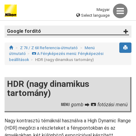
Magyar
Select language
Google fordító
Z 7II / Z 6II Referencia-útmutató
Menü
útmutató
A Fényképezés menü: Fényképezési
C
beállítások
HDR (nagy dinamikus tartomány)
HDR (nagy dinamikus
tartomány)
gomb
fotózási menü
G
U
C
Nagy kontrasztú témáknál használva a High Dynamic Range
(HDR) megőrzi a részleteket a fénypontokban és az
árnyékokban, két különböző expozícióval készített