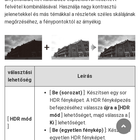
felvétel kombinálásával. Használja nagy kontrasztú
jelenetekkel és más témákkal a részletek széles skálájának
megőrzéséhez, a fénypontoktól az árnyékig.
választási
Leírás
lehetőség
[
Be (sorozat)
]: Készítsen egy sor
HDR fényképet. A HDR fényképezés
befejezéséhez válassza
újra a [HDR
mód
] lehetőséget, majd válassza a [
[
HDR mód
Ki
] lehetőséget.
]
[
Be (egyetlen fénykép)
]: Készítsen
egyetlen HDR fényképet.