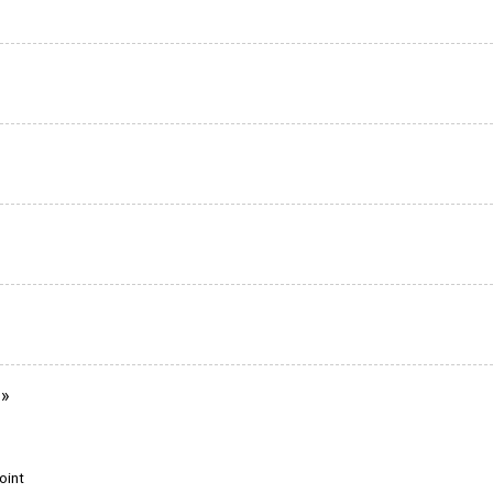
 »
oint