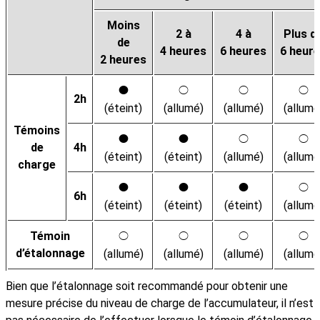
Moins
2 à
4 à
Plus d
de
4 heures
6 heures
6 heur
2 heures
I
K
K
K
2h
(éteint)
(allumé)
(allumé)
(allumé
Témoins
I
I
K
K
de
4h
(éteint)
(éteint)
(allumé)
(allumé
charge
I
I
I
K
6h
(éteint)
(éteint)
(éteint)
(allumé
Témoin
K
K
K
K
d’étalonnage
(allumé)
(allumé)
(allumé)
(allumé
Bien que l’étalonnage soit recommandé pour obtenir une
mesure précise du niveau de charge de l’accumulateur, il n’est