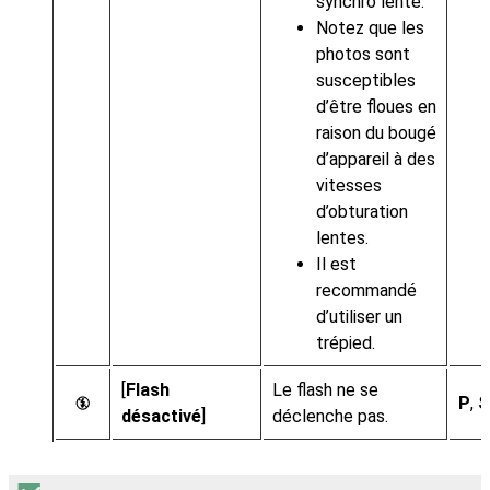
synchro lente.
Notez que les
photos sont
susceptibles
d’être floues en
raison du bougé
d’appareil à des
vitesses
d’obturation
lentes.
Il est
recommandé
d’utiliser un
trépied.
[
Flash
Le flash ne se
P
,
S
s
désactivé
]
déclenche pas.