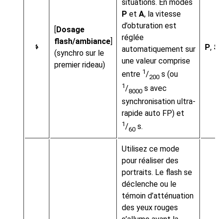
situations. En modes
P
et
A
, la vitesse
d’obturation est
[
Dosage
réglée
flash/ambiance
]
P
,
S
I
automatiquement sur
(synchro sur le
une valeur comprise
premier rideau)
1
entre
/
s (ou
200
1
/
s avec
8000
synchronisation ultra-
rapide auto FP) et
1
/
s.
60
Utilisez ce mode
pour réaliser des
portraits. Le flash se
déclenche ou le
témoin d’atténuation
des yeux rouges