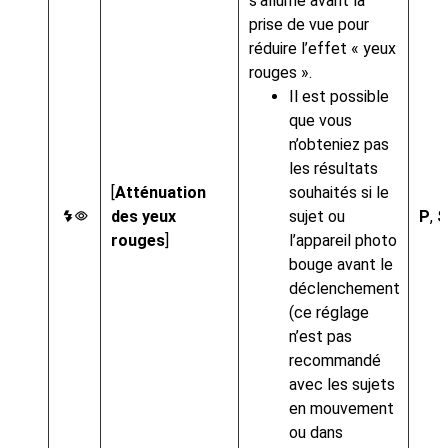
s’allume avant la
prise de vue pour
réduire l’effet « yeux
rouges ».
Il est possible
que vous
n’obteniez pas
les résultats
[
Atténuation
souhaités si le
des yeux
sujet ou
P
,
S
J
rouges
]
l’appareil photo
bouge avant le
déclenchement
(ce réglage
n’est pas
recommandé
avec les sujets
en mouvement
ou dans