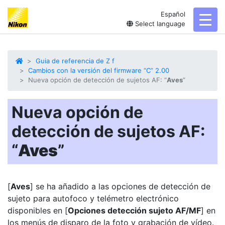
Español
toggl
Select language
Guia de referencia de Z f
Cambios con la versión del firmware “C” 2.00
Nueva opción de detección de sujetos AF: “
Aves
”
Nueva opción de
detección de sujetos AF:
“
Aves
”
[
Aves
] se ha añadido a las opciones de detección de
sujeto para autofoco y telémetro electrónico
disponibles en [
Opciones detección sujeto AF/MF
] en
los menús de disparo de la foto y grabación de vídeo.