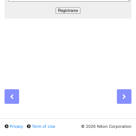
Previous
Ne
Privacy
Term of Use
©
2026 Nikon Corporation