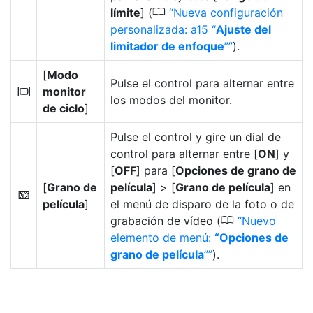
0
límite
] (
Nueva configuración
personalizada: a15 “
Ajuste del
limitador de enfoque
”
).
[
Modo
Pulse el control para alternar entre
monitor
M
los modos del monitor.
de ciclo
]
Pulse el control y gire un dial de
control para alternar entre [
ON
] y
[
OFF
] para [
Opciones de grano de
[
Grano de
película
] > [
Grano de película
] en
G
película
]
el menú de disparo de la foto o de
0
grabación de vídeo (
Nuevo
elemento de menú:
“Opciones de
grano de película
”
).