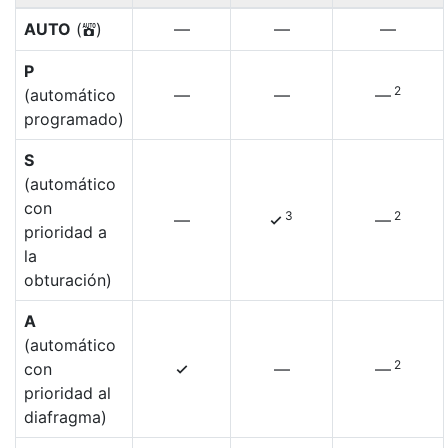
AUTO
(
)
—
—
—
b
P
2
(automático
—
—
—
programado)
S
(automático
con
3
2
—
—
4
prioridad a
la
obturación)
A
(automático
2
con
—
—
4
prioridad al
diafragma)