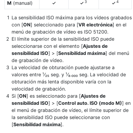
3
4
M
(manual)
4
4
4
La sensibilidad ISO máxima para los vídeos grabados
con [
ON
] seleccionado para [
VR electrónica
] en el
menú de grabación de vídeo es ISO 51200.
El límite superior de la sensibilidad ISO puede
seleccionarse con el elemento [
Ajustes de
sensibilidad ISO
] > [
Sensibilidad máxima
] del menú
de grabación de vídeo.
La velocidad de obturación puede ajustarse a
valores entre ¹⁄₂₅ seg. y ¹⁄₈.₀₀₀ seg. La velocidad de
obturación más lenta disponible varía con la
velocidad de grabación.
Si [
ON
] es seleccionado para [
Ajustes de
sensibilidad ISO
] > [
Control auto. ISO (modo M)
] en
el menú de grabación de vídeo, el límite superior de
la sensibilidad ISO puede seleccionarse con
[
Sensibilidad máxima
].