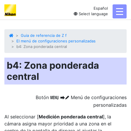
Español
toggl
Select language
Guia de referencia de Z f
El menú de configuraciones personalizadas
b4: Zona ponderada central
b4: Zona ponderada
central
Botón
Menú de configuraciones
G
U
A
personalizadas
Al seleccionar [
Medición ponderada central
], la
cámara asigna mayor prioridad a una zona en el
centro de la pantalla de disparo al ajustar la