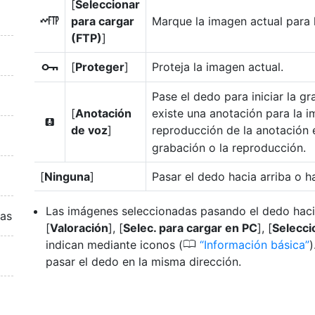
[
Seleccionar
para cargar
Marque la imagen actual para l
N
(FTP)
]
[
Proteger
]
Proteja la imagen actual.
g
Pase el dedo para iniciar la g
[
Anotación
existe una anotación para la 
W
de voz
]
reproducción de la anotación 
grabación o la reproducción.
[
Ninguna
]
Pasar el dedo hacia arriba o h
Las imágenes seleccionadas pasando el dedo hacia
ras
[
Valoración
], [
Selec. para cargar en PC
], [
Selecci
0
indican mediante iconos (
Información básica
)
pasar el dedo en la misma dirección.