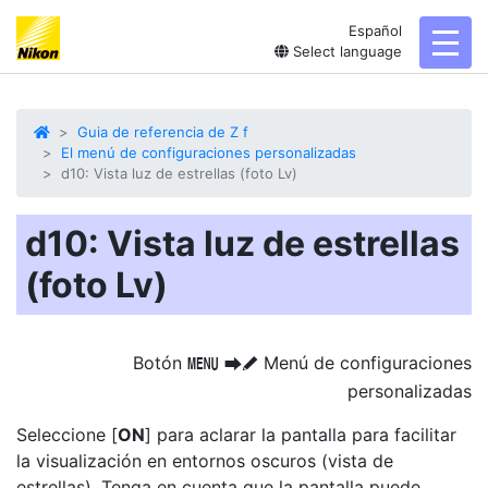
Español
toggl
Select language
Guia de referencia de Z f
El menú de configuraciones personalizadas
d10: Vista luz de estrellas (foto Lv)
d10: Vista luz de estrellas
(foto Lv)
Botón
Menú de configuraciones
G
U
A
personalizadas
Seleccione [
ON
] para aclarar la pantalla para facilitar
la visualización en entornos oscuros (vista de
estrellas). Tenga en cuenta que la pantalla puede