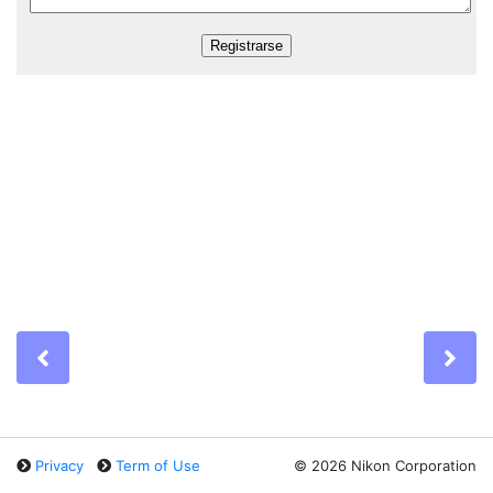
Previous
Ne
Privacy
Term of Use
©
2026 Nikon Corporation