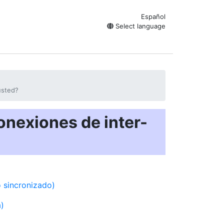
Español
Select language
usted?
onexiones de inter-
 sincronizado)
a)