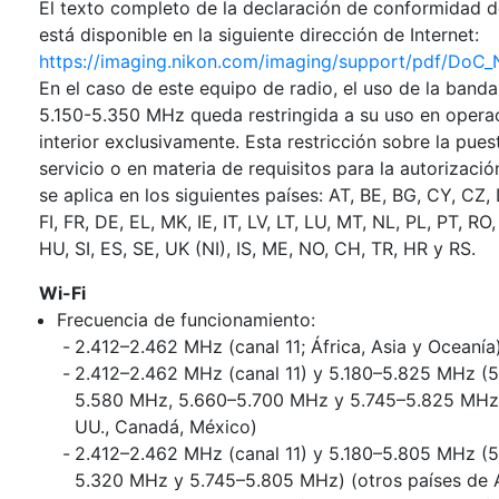
El texto completo de la declaración de conformidad d
está disponible en la siguiente dirección de Internet:
https://imaging.nikon.com/imaging/support/pdf/DoC_
En el caso de este equipo de radio, el uso de la band
5.150-5.350 MHz queda restringida a su uso en opera
interior exclusivamente. Esta restricción sobre la pues
servicio o en materia de requisitos para la autorizaci
se aplica en los siguientes países: AT, BE, BG, CY, CZ,
FI, FR, DE, EL, MK, IE, IT, LV, LT, LU, MT, NL, PL, PT, RO, 
HU, SI, ES, SE, UK (NI), IS, ME, NO, CH, TR, HR y RS.
Wi-Fi
Frecuencia de funcionamiento:
2.412–2.462 MHz (canal 11; África, Asia y Oceanía
2.412–2.462 MHz (canal 11) y 5.180–5.825 MHz (5
5.580 MHz, 5.660–5.700 MHz y 5.745–5.825 MHz)
UU., Canadá, México)
2.412–2.462 MHz (canal 11) y 5.180–5.805 MHz (5
5.320 MHz y 5.745–5.805 MHz) (otros países de 