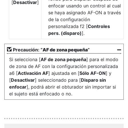
[
Desactivar
]
enfocar usando un control al cual
se haya asignado AF-ON a través
de la configuración
personalizada f2 [
Controles
pers. (disparo)
].
Precaución: “
AF de zona pequeña
”
Si selecciona [
AF de zona pequeña
] para el modo
de zona de AF con la configuración personalizada
a6 [
Activación AF
] ajustada en [
Sólo AF-ON
] y
[
Desactivar
] seleccionado para [
Disparo sin
enfocar
], podrá abrir el obturador sin importar si
el sujeto está enfocado o no.