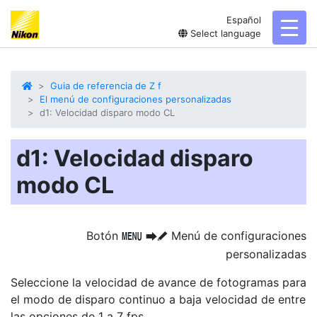
Español
toggl
Select language
Guia de referencia de Z f
El menú de configuraciones personalizadas
d1: Velocidad disparo modo CL
d1: Velocidad disparo
modo CL
Botón
Menú de configuraciones
G
U
A
personalizadas
Seleccione la velocidad de avance de fotogramas para
el modo de disparo continuo a baja velocidad de entre
las opciones de 1 a 7 fps.