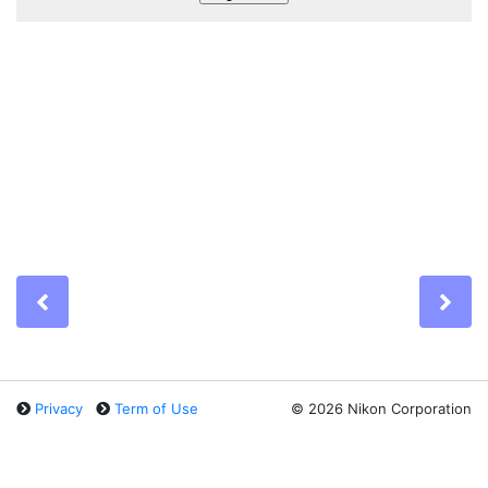
Previous
Ne
Privacy
Term of Use
©
2026 Nikon Corporation