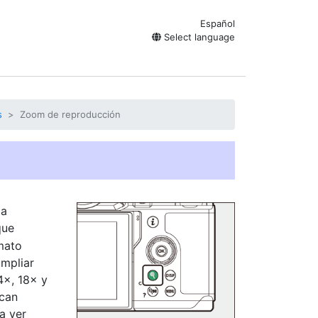
Español
Select language
s
Zoom de reproducción
la
que
mato
ampliar
×, 18× y
ican
a ver