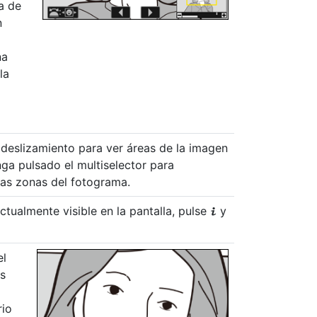
a de
n
na
la
 deslizamiento para ver áreas de la imagen
nga pulsado el multiselector para
as zonas del fotograma.
ctualmente visible en la pantalla, pulse
y
i
el
s
rio