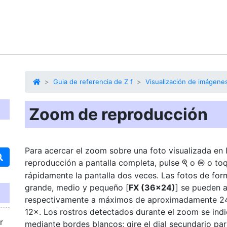
Guia de referencia de Z f
Visualización de imágene
Zoom de reproducción
Para acercar el zoom sobre una foto visualizada en 
reproducción a pantalla completa, pulse
o
o to
X
J
rápidamente la pantalla dos veces. Las fotos de for
grande, medio y pequeño [
FX (36×24)
] se pueden 
respectivamente a máximos de aproximadamente 24
12×. Los rostros detectados durante el zoom se ind
r
mediante bordes blancos; gire el dial secundario par