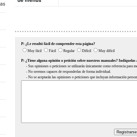
de menús
ras