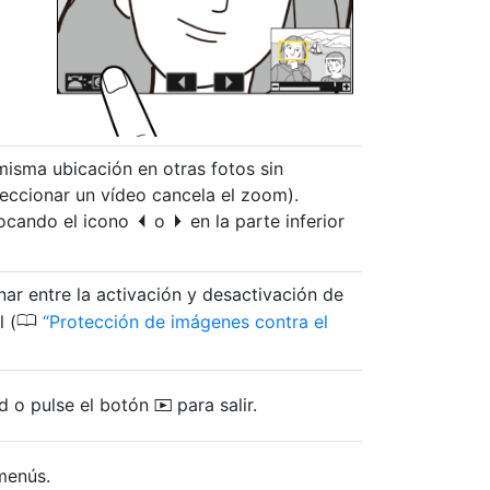
a misma ubicación en otras fotos sin
leccionar un vídeo cancela el zoom).
tocando el icono
o
en la parte inferior
e
f
rnar entre la activación y desactivación de
0
 (
Protección de imágenes contra el
ad o pulse el botón
para salir.
K
menús.