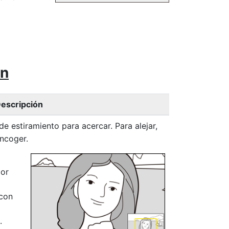
ón
escripción
e estiramiento para acercar. Para alejar,
encoger.
ior
 con
.