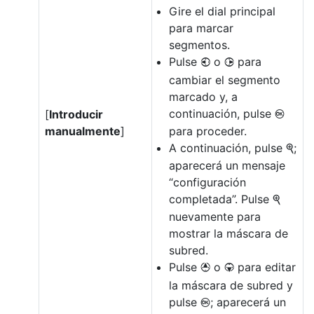
Gire el dial principal
para marcar
segmentos.
Pulse
o
para
4
2
cambiar el segmento
marcado y, a
continuación, pulse
[
Introducir
J
manualmente
]
para proceder.
A continuación, pulse
;
X
aparecerá un mensaje
“configuración
completada”. Pulse
X
nuevamente para
mostrar la máscara de
subred.
Pulse
o
para editar
1
3
la máscara de subred y
pulse
; aparecerá un
J