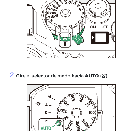
Gire el selector de modo hacia
AUTO
(
).
b