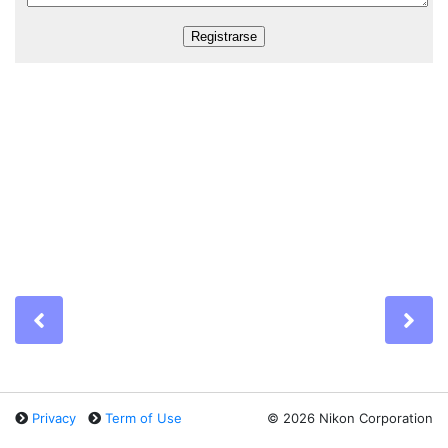
Previous
Ne
Privacy
Term of Use
©
2026 Nikon Corporation