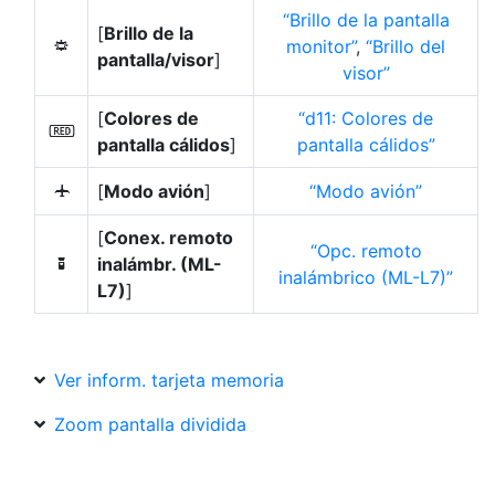
Brillo de la pantalla
[
Brillo de la
monitor
,
Brillo del
3
pantalla/visor
]
visor
[
Colores de
d11: Colores de
v
pantalla cálidos
]
pantalla cálidos
[
Modo avión
]
Modo avión
u
[
Conex. remoto
Opc. remoto
inalámbr. (ML-
W
inalámbrico (ML-L7)
L7)
]
Ver inform. tarjeta memoria
Zoom pantalla dividida