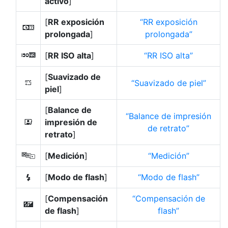
activo
]
[
RR exposición
RR exposición
q
prolongada
]
prolongada
[
RR ISO alta
]
RR ISO alta
r
[
Suavizado de
Suavizado de piel
h
piel
]
[
Balance de
Balance de impresión
impresión de
i
de retrato
retrato
]
[
Medición
]
Medición
w
[
Modo de flash
]
Modo de flash
c
[
Compensación
Compensación de
Y
de flash
]
flash