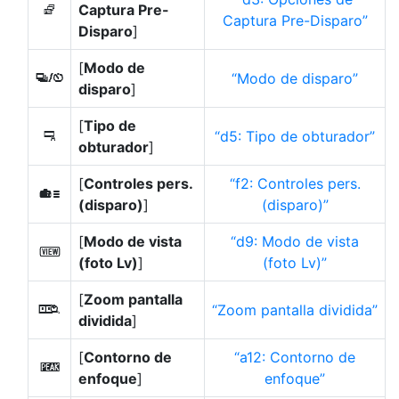
Captura Pre-
j
Captura Pre-Disparo
Disparo
]
[
Modo de
Modo de disparo
v
disparo
]
[
Tipo de
d5: Tipo de obturador
6
obturador
]
[
Controles pers.
f2: Controles pers.
w
(disparo)
]
(disparo)
[
Modo de vista
d9: Modo de vista
m
(foto Lv)
]
(foto Lv)
[
Zoom pantalla
Zoom pantalla dividida
z
dividida
]
[
Contorno de
a12: Contorno de
W
enfoque
]
enfoque