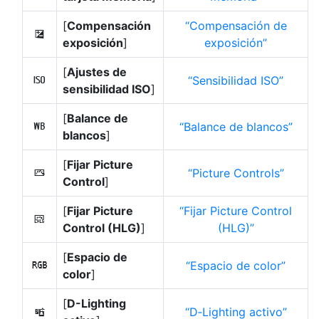
[
Compensación
Compensación de
E
exposición
]
exposición
[
Ajustes de
Sensibilidad ISO
9
sensibilidad ISO
]
[
Balance de
Balance de blancos
m
blancos
]
[
Fijar Picture
Picture Controls
h
Control
]
[
Fijar Picture
Fijar Picture Control
g
Control (HLG)
]
(HLG)
[
Espacio de
Espacio de color
p
color
]
[
D-Lighting
D‑Lighting activo
y