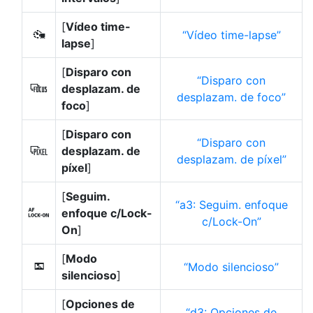
[
Vídeo time-
Vídeo time-lapse
8
lapse
]
[
Disparo con
Disparo con
desplazam. de
9
desplazam. de foco
foco
]
[
Disparo con
Disparo con
desplazam. de
5
desplazam. de píxel
píxel
]
[
Seguim.
a3: Seguim. enfoque
enfoque c/Lock-
F
c/Lock-On
On
]
[
Modo
Modo silencioso
L
silencioso
]
[
Opciones de
d3: Opciones de