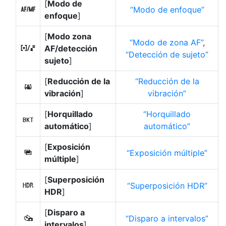
[
Modo de
Modo de enfoque
s
enfoque
]
[
Modo zona
Modo de zona AF
,
AF/detección
7
Detección de sujeto
sujeto
]
[
Reducción de la
Reducción de la
u
vibración
]
vibración
[
Horquillado
Horquillado
t
automático
]
automático
[
Exposición
Exposición múltiple
$
múltiple
]
[
Superposición
Superposición HDR
2
HDR
]
[
Disparo a
Disparo a intervalos
7
intervalos
]