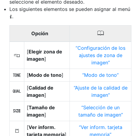
seleccione el elemento deseado.
Los siguientes elementos se pueden asignar al menú
.
i
0
Opción
Configuración de los
[
Elegir zona de
ajustes de zona de
J
imagen
]
imagen
[
Modo de tono
]
Modo de tono
f
[
Calidad de
Ajuste de la calidad de
8
imagen
]
imagen
[
Tamaño de
Selección de un
o
imagen
]
tamaño de imagen
[
Ver inform.
Ver inform. tarjeta
N
tarjeta memoria
]
memoria