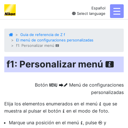
Español
toggl
Select language
Guia de referencia de Z f
El menú de configuraciones personalizadas
f1: Personalizar menú
i
f1: Personalizar menú
i
Botón
Menú de configuraciones
G
U
A
personalizadas
Elija los elementos enumerados en el menú
que se
i
muestra al pulsar el botón
en el modo de foto.
i
Marque una posición en el menú
, pulse
y
i
J