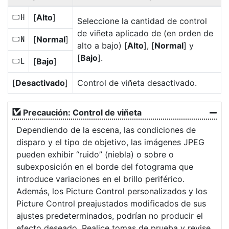
[
Alto
]
e
Seleccione la cantidad de control
de viñeta aplicado de (en orden de
[
Normal
]
g
alto a bajo) [
Alto
], [
Normal
] y
[
Bajo
].
[
Bajo
]
f
[
Desactivado
]
Control de viñeta desactivado.
Precaución: Control de viñeta
Dependiendo de la escena, las condiciones de
disparo y el tipo de objetivo, las imágenes JPEG
pueden exhibir “ruido” (niebla) o sobre o
subexposición en el borde del fotograma que
introduce variaciones en el brillo periférico.
Además, los Picture Control personalizados y los
Picture Control preajustados modificados de sus
ajustes predeterminados, podrían no producir el
efecto deseado. Realice tomas de prueba y revise