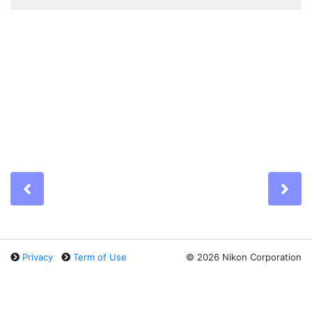
Previous
Ne
Privacy
Term of Use
©
2026 Nikon Corporation