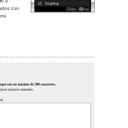
) o
M
cados con
enú