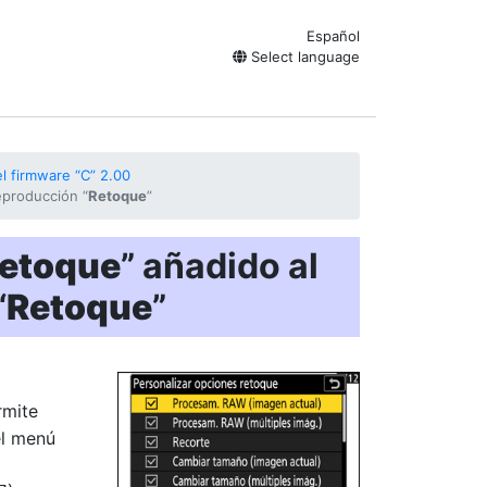
Español
Select language
l firmware “C” 2.00
producción “
Retoque
”
retoque
” añadido al
“
Retoque
”
rmite
el menú