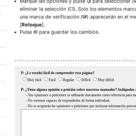
Marque las opciones y pulse
para seleccionar (
2
eliminar la selección (
). Solo los elementos mar
U
s
una marca de verificación (
) aparecerán en el m
M
[
Retoque
].
Pulse
para guardar los cambios.
J