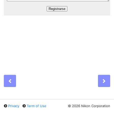
Previous
Ne
Privacy
Term of Use
©
2026 Nikon Corporation