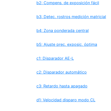
b2: Compens. de exposición fácil
b3: Detec. rostros medición matricial
b4: Zona ponderada central
b5: Ajuste prec. exposic. óptima
c1: Disparador AE-L
c2: Disparador automático
c3: Retardo hasta apagado
d1: Velocidad disparo modo CL