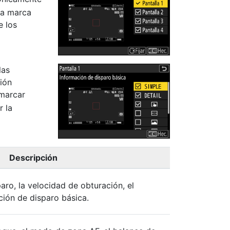
na marca
e los
las
ión
 marcar
r la
Descripción
aro, la velocidad de obturación, el
ción de disparo básica.