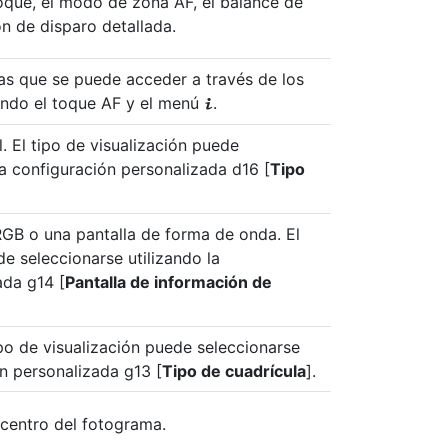
oque, el modo de zona AF, el balance de
n de disparo detallada.
las que se puede acceder a través de los
yendo el toque AF y el menú
.
i
l. El tipo de visualización puede
la configuración personalizada d16 [
Tipo
RGB o una pantalla de forma de onda. El
de seleccionarse utilizando la
ada g14 [
Pantalla de información de
tipo de visualización puede seleccionarse
ón personalizada g13 [
Tipo de cuadrícula
].
l centro del fotograma.