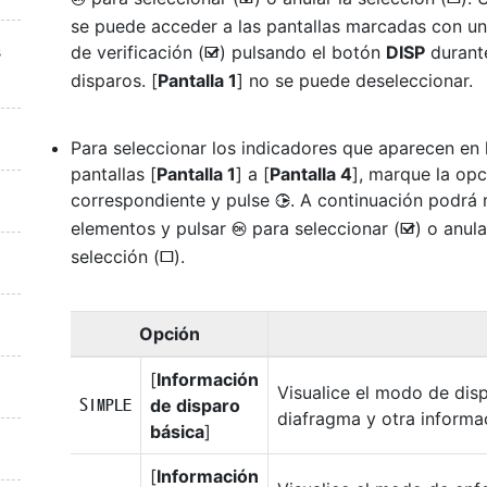
M
U
se puede acceder a las pantallas marcadas con u
s
de verificación (
) pulsando el botón
DISP
durant
M
disparos. [
Pantalla 1
] no se puede deseleccionar.
Para seleccionar los indicadores que aparecen en 
pantallas [
Pantalla 1
] a [
Pantalla 4
], marque la opc
correspondiente y pulse
. A continuación podrá
2
elementos y pulsar
para seleccionar (
) o anula
J
M
selección (
).
U
Opción
[
Información
Visualice el modo de disp
de disparo
A
diafragma y otra informa
básica
]
[
Información