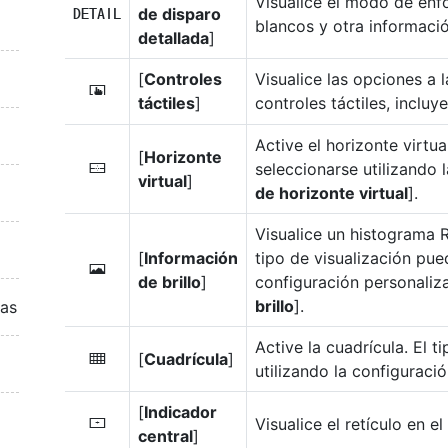
Visualice el modo de enf
de disparo
B
blancos y otra informació
detallada
]
[
Controles
Visualice las opciones a 
C
táctiles
]
controles táctiles, inclu
Active el horizonte virtua
[
Horizonte
seleccionarse utilizando 
D
virtual
]
de horizonte virtual
].
Visualice un histograma 
[
Información
tipo de visualización pue
E
de brillo
]
configuración personaliz
brillo
].
ras
Active la cuadrícula. El 
[
Cuadrícula
]
b
utilizando la configuraci
[
Indicador
Visualice el retículo en e
F
central
]