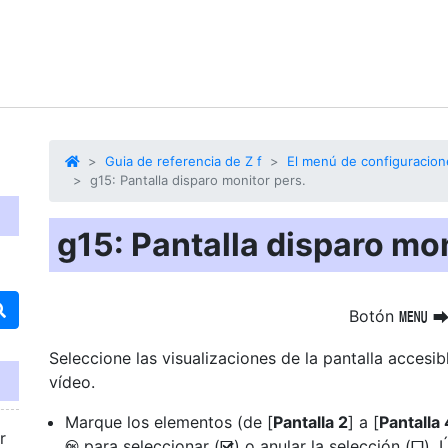
Guia de referencia de Z f
El menú de configuracion
g15: Pantalla disparo monitor pers.
g15: Pantalla disparo mon
Botón
G
Seleccione las visualizaciones de la pantalla accesi
vídeo.
Marque los elementos (de [
Pantalla 2
] a [
Pantalla 
r
para seleccionar (
) o anular la selección (
).
J