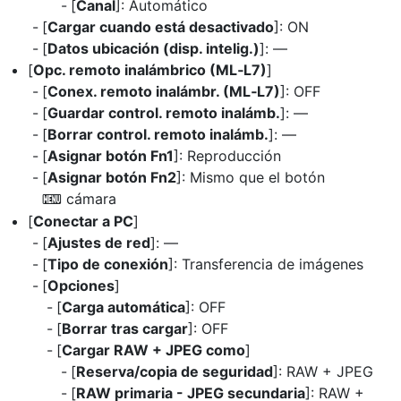
[
Canal
]: Automático
[
Cargar cuando está desactivado
]: ON
[
Datos ubicación (disp. intelig.)
]: —
[
Opc. remoto inalámbrico (ML‑L7)
]
[
Conex. remoto inalámbr. (ML‑L7)
]: OFF
[
Guardar control. remoto inalámb.
]: —
[
Borrar control. remoto inalámb.
]: —
[
Asignar botón Fn1
]: Reproducción
[
Asignar botón Fn2
]: Mismo que el botón
cámara
y
[
Conectar a PC
]
[
Ajustes de red
]: —
[
Tipo de conexión
]: Transferencia de imágenes
[
Opciones
]
[
Carga automática
]: OFF
[
Borrar tras cargar
]: OFF
[
Cargar RAW + JPEG como
]
[
Reserva/copia de seguridad
]: RAW + JPEG
[
RAW primaria - JPEG secundaria
]: RAW +