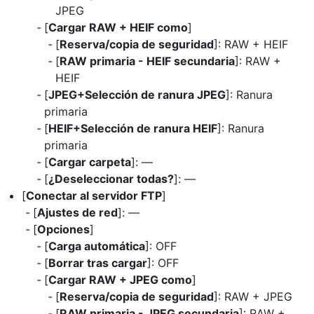
JPEG
[
Cargar RAW + HEIF como
]
[
Reserva/copia de seguridad
]: RAW + HEIF
[
RAW primaria - HEIF secundaria
]: RAW +
HEIF
[
JPEG+Selección de ranura JPEG
]: Ranura
primaria
[
HEIF+Selección de ranura HEIF
]: Ranura
primaria
[
Cargar carpeta
]: —
[
¿Deseleccionar todas?
]: —
[
Conectar al servidor FTP
]
[
Ajustes de red
]: —
[
Opciones
]
[
Carga automática
]: OFF
[
Borrar tras cargar
]: OFF
[
Cargar RAW + JPEG como
]
[
Reserva/copia de seguridad
]: RAW + JPEG
[
RAW primaria - JPEG secundaria
]: RAW +