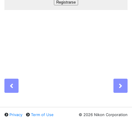
Previous
Ne
Privacy
Term of Use
©
2026 Nikon Corporation