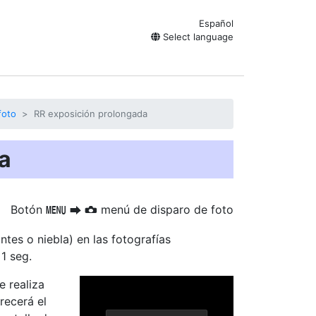
Español
Select language
foto
RR exposición prolongada
a
Botón
menú de disparo de foto
G
U
C
antes o niebla) en las fotografías
1 seg.
e realiza
recerá el