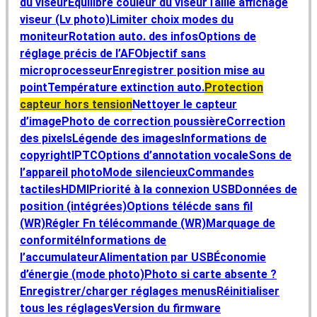
du viseur
Équilibre couleur du viseur
Taille affichage
viseur (Lv photo)
Limiter choix modes du
moniteur
Rotation auto. des infos
Options de
réglage précis de l’AF
Objectif sans
microprocesseur
Enregistrer position mise au
point
Température extinction auto.
Protection
capteur hors tension
Nettoyer le capteur
d’image
Photo de correction poussière
Correction
des pixels
Légende des images
Informations de
copyright
IPTC
Options d’annotation vocale
Sons de
l’appareil photo
Mode silencieux
Commandes
tactiles
HDMI
Priorité à la connexion USB
Données de
position (intégrées)
Options télécde sans fil
(WR)
Régler Fn télécommande (WR)
Marquage de
conformité
Informations de
l’accumulateur
Alimentation par USB
Économie
d’énergie (mode photo)
Photo si carte absente ?
Enregistrer/charger réglages menus
Réinitialiser
tous les réglages
Version du firmware