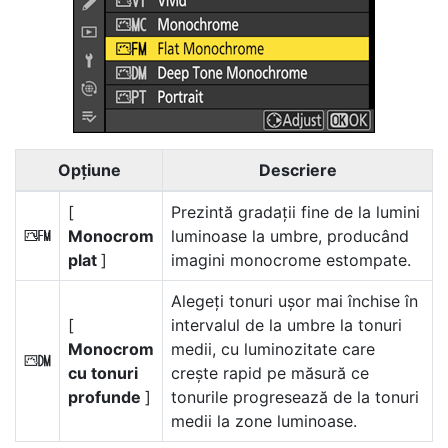
Opţiune
Descriere
[
Prezintă gradații fine de la lumini
Monocrom
luminoase la umbre, producând
2
plat
]
imagini monocrome estompate.
Alegeți tonuri ușor mai închise în
[
intervalul de la umbre la tonuri
Monocrom
medii, cu luminozitate care
3
cu tonuri
crește rapid pe măsură ce
profunde
]
tonurile progresează de la tonuri
medii la zone luminoase.