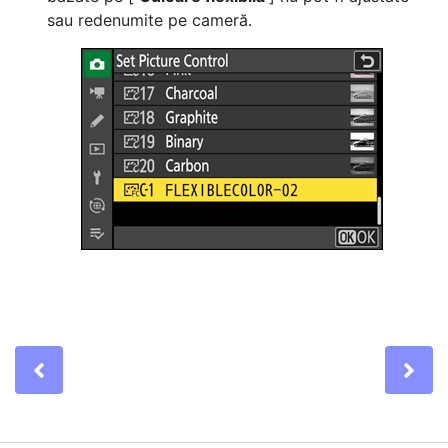
sau redenumite pe cameră.
Previous
Ne