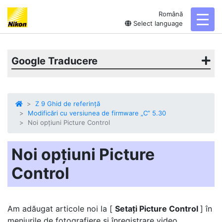
Română
toggl
Select language
Google Traducere
Z 9 Ghid de referință
Modificări cu versiunea de firmware „C” 5.30
Noi opțiuni Picture Control
Noi opțiuni Picture
Control
Am adăugat articole noi la [
Setați Picture Control
] în
meniurile de fotografiere și înregistrare video.