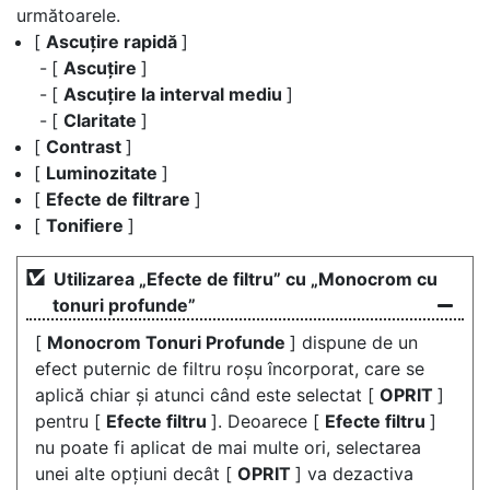
următoarele.
[
Ascuțire rapidă
]
[
Ascuțire
]
[
Ascuțire la interval mediu
]
[
Claritate
]
[
Contrast
]
[
Luminozitate
]
[
Efecte de filtrare
]
[
Tonifiere
]
Utilizarea „Efecte de filtru” cu „Monocrom cu
tonuri profunde”
[
Monocrom Tonuri Profunde
] dispune de un
efect puternic de filtru roșu încorporat, care se
aplică chiar și atunci când este selectat [
OPRIT
]
pentru [
Efecte filtru
]. Deoarece [
Efecte filtru
]
nu poate fi aplicat de mai multe ori, selectarea
unei alte opțiuni decât [
OPRIT
] va dezactiva