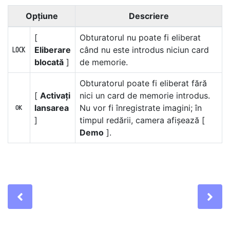
Opțiune
Descriere
[
Obturatorul nu poate fi eliberat
Eliberare
când nu este introdus niciun card
a
blocată
]
de memorie.
Obturatorul poate fi eliberat fără
[
Activați
nici un card de memorie introdus.
lansarea
Nu vor fi înregistrate imagini; în
b
]
timpul redării, camera afișează [
Demo
].
Previous
Ne