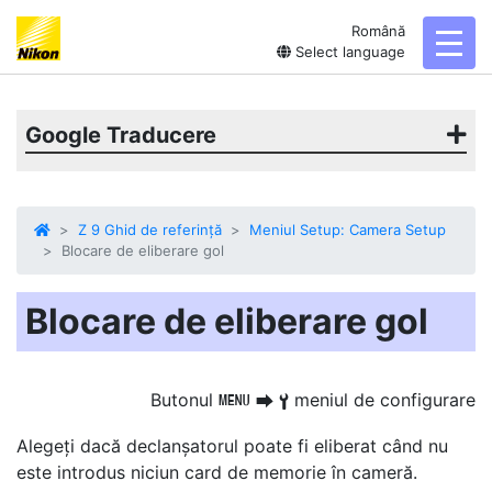
Română
toggl
Select language
Google Traducere
Z 9 Ghid de referință
Meniul Setup: Camera Setup
Blocare de eliberare gol
Blocare de eliberare gol
Butonul
meniul de configurare
G
U
B
Alegeți dacă declanșatorul poate fi eliberat
când nu
este introdus niciun card de memorie în cameră.