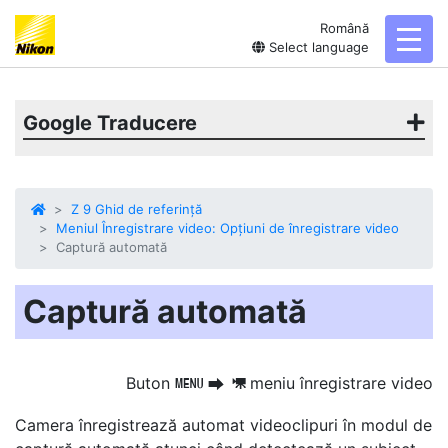
Română
toggl
Select language
Google Traducere
Z 9 Ghid de referință
Meniul Înregistrare video: Opțiuni de înregistrare video
Captură automată
Captură automată
Buton
meniu înregistrare video
G
U
1
Camera înregistrează automat videoclipuri în modul de